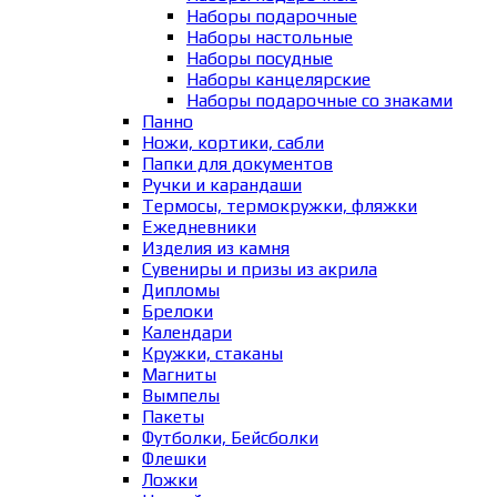
Наборы подарочные
Наборы настольные
Наборы посудные
Наборы канцелярские
Наборы подарочные со знаками
Панно
Ножи, кортики, сабли
Папки для документов
Ручки и карандаши
Термосы, термокружки, фляжки
Ежедневники
Изделия из камня
Сувениры и призы из акрила
Дипломы
Брелоки
Календари
Кружки, стаканы
Магниты
Вымпелы
Пакеты
Футболки, Бейсболки
Флешки
Ложки