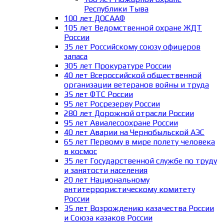
Республики Тыва
100 лет ДОСААФ
105 лет Ведомственной охране ЖДТ
России
35 лет Российскому союзу офицеров
запаса
305 лет Прокуратуре России
40 лет Всероссийской общественной
организации ветеранов войны и труда
35 лет ФТС России
95 лет Росрезерву России
280 лет Дорожной отрасли России
95 лет Авиалесоохране России
40 лет Аварии на Чернобыльской АЭС
65 лет Первому в мире полету человека
в космос
35 лет Государственной службе по труду
и занятости населения
20 лет Национальному
антитеррористическому комитету
России
35 лет Возрождению казачества России
и Союза казаков России