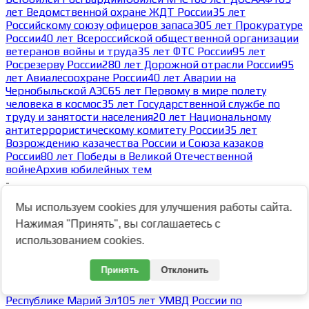
лет Ведомственной охране ЖДТ России
35 лет
Российскому союзу офицеров запаса
305 лет Прокуратуре
России
40 лет Всероссийской общественной организации
ветеранов войны и труда
35 лет ФТС России
95 лет
Росрезерву России
280 лет Дорожной отрасли России
95
лет Авиалесоохране России
40 лет Аварии на
Чернобыльской АЭС
65 лет Первому в мире полету
человека в космос
35 лет Государственной службе по
труду и занятости населения
20 лет Национальному
антитеррористическому комитету России
35 лет
Возрождению казачества России и Союза казаков
России
80 лет Победы в Великой Отечественной
войне
Архив юбилейных тем
-
Архив тем 2023
Мы используем cookies для улучшения работы сайта.
Архив тем 2025
Архив тем 2024
Архив тем 2023
-
Нажимая "Принять", вы соглашаетесь с
60 лет Следственным изоляторам ФСИН России
использованием cookies.
13.10.2023
30 лет Северо-Кавказскому округу ВНГ РФ
80 лет ГУМВД
Принять
Отклонить
России по Кемеровской области
80 лет УМВД России по
Ульяновской области
30 лет ОМОН Росгвардии по
Республике Марий Эл
105 лет УМВД России по