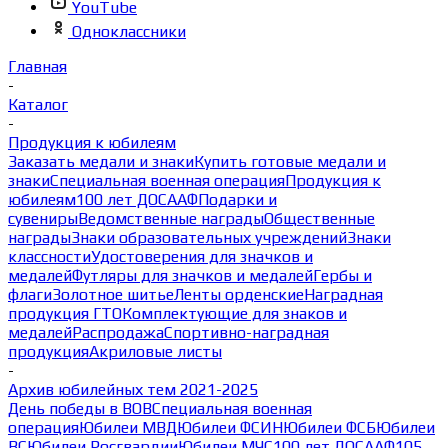
YouTube
Одноклассники
Главная
-
Каталог
-
Продукция к юбилеям
Заказать медали и знаки
Купить готовые медали и
знаки
Специальная военная операция
Продукция к
юбилеям
100 лет ДОСААФ
Подарки и
сувениры
Ведомственные награды
Общественные
награды
Знаки образовательных учреждений
Знаки
классности
Удостоверения для значков и
медалей
Футляры для значков и медалей
Гербы и
флаги
Золотное шитье
Ленты орденские
Наградная
продукция ГТО
Комплектующие для знаков и
медалей
Распродажа
Спортивно-наградная
продукция
Акриловые листы
-
Архив юбилейных тем 2021-2025
День победы в ВОВ
Специальная военная
операция
Юбилеи МВД
Юбилеи ФСИН
Юбилеи ФСБ
Юбилеи
ВС
Юбилеи Росгвардии
Юбилеи МЧС
100 лет ДОСААФ
105