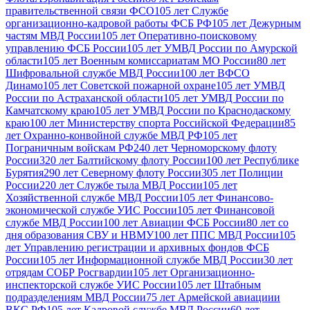
правительственной связи ФСО
105 лет Службе
организационно-кадровой работы ФСБ РФ
105 лет Дежурным
частям МВД России
105 лет Оперативно-поисковому
управлению ФСБ России
105 лет УМВД России по Амурской
области
105 лет Военным комиссариатам МО России
80 лет
Шифровальной службе МВД России
100 лет ВФСО
Динамо
105 лет Советской пожарной охране
105 лет УМВД
России по Астраханской области
105 лет УМВД России по
Камчатскому краю
105 лет УМВД России по Краснодаскому
краю
100 лет Министерству спорта Российской Федерации
85
лет Охранно-конвойной службе МВД РФ
105 лет
Пограничным войскам РФ
240 лет Черноморскому флоту
России
320 лет Балтийскому флоту России
100 лет Республике
Бурятия
290 лет Северному флоту России
305 лет Полиции
России
220 лет Службе тыла МВД России
105 лет
Хозяйственной службе МВД России
105 лет Финансово-
экономической службе УИС России
105 лет Финансовой
службе МВД России
100 лет Авиации ФСБ России
80 лет со
дня образования СВУ и НВМУ
100 лет ППС МВД России
105
лет Управлению регистрации и архивных фондов ФСБ
России
105 лет Информационной службе МВД России
30 лет
отрядам СОБР Росгвардии
105 лет Организационно-
инспекторской службе УИС России
105 лет Штабным
подразделениям МВД России
75 лет Армейской авиациии
ВКС РФ
105 лет Кадровой службе МВД России
60 лет