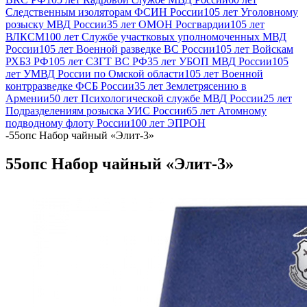
Следственным изоляторам ФСИН России
105 лет Уголовному
розыску МВД России
35 лет ОМОН Росгвардии
105 лет
ВЛКСМ
100 лет Службе участковых уполномоченных МВД
России
105 лет Военной разведке ВС России
105 лет Войскам
РХБЗ РФ
105 лет СЗГТ ВС РФ
35 лет УБОП МВД России
105
лет УМВД России по Омской области
105 лет Военной
контрразведке ФСБ России
35 лет Землетрясению в
Армении
50 лет Психологической службе МВД России
25 лет
Подразделениям розыска УИС России
65 лет Атомному
подводному флоту России
100 лет ЭПРОН
-
55опс Набор чайный «Элит-3»
55опс Набор чайный «Элит-3»