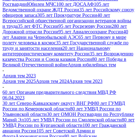
Росгвардии
Юбилеи МЧС
100 лет ДОСААФ
105 лет
Ведомственной охране ЖДТ России
35 лет Российскому союзу
офицеров запаса
305 лет Прокуратуре России
40 лет
Всероссийской общественной организации ветеранов войны
и труда
35 лет ФТС России
95 лет Росрезерву России
280 лет
Дорожной отрасли России
95 лет Авиалесоохране России
40
лет Аварии на Чернобыльской АЭС
65 лет Первому в мире
полету человека в космос
35 лет Государственной службе по
труду и занятости населения
20 лет Национальному
антитеррористическому комитету России
35 лет Возрождению
казачества России и Союза казаков России
80 лет Победы в
Великой Отечественной войне
Архив юбилейных тем
-
Архив тем 2023
Архив тем 2025
Архив тем 2024
Архив тем 2023
-
60 лет Органам предварительного следствия МВД РФ
06.04.2023
30 лет Северо-Кавказскому округу ВНГ РФ
80 лет ГУМВД
России по Кемеровской области
80 лет УМВД России по
Ульяновской области
30 лет ОМОН Росгвардии по Республике
Марий Эл
105 лет УМВД России по Смоленской области
80 лет
УМВД России по Курганской области
100 лет Гражданской
авиации России
105 лет Советской Армии и
Флота
Аэронавигация России
80 лет Войскам