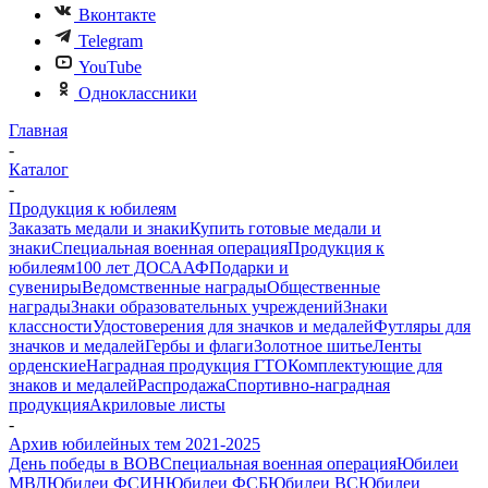
Вконтакте
Telegram
YouTube
Одноклассники
Главная
-
Каталог
-
Продукция к юбилеям
Заказать медали и знаки
Купить готовые медали и
знаки
Специальная военная операция
Продукция к
юбилеям
100 лет ДОСААФ
Подарки и
сувениры
Ведомственные награды
Общественные
награды
Знаки образовательных учреждений
Знаки
классности
Удостоверения для значков и медалей
Футляры для
значков и медалей
Гербы и флаги
Золотное шитье
Ленты
орденские
Наградная продукция ГТО
Комплектующие для
знаков и медалей
Распродажа
Спортивно-наградная
продукция
Акриловые листы
-
Архив юбилейных тем 2021-2025
День победы в ВОВ
Специальная военная операция
Юбилеи
МВД
Юбилеи ФСИН
Юбилеи ФСБ
Юбилеи ВС
Юбилеи