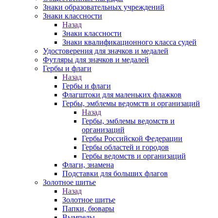
Знаки образовательных учреждений
Знаки классности
Назад
Знаки классности
Знаки квалификационного класса судей
Удостоверения для значков и медалей
Футляры для значков и медалей
Гербы и флаги
Назад
Гербы и флаги
Флагштоки для маленьких флажков
Гербы, эмблемы ведомств и организаций
Назад
Гербы, эмблемы ведомств и
организаций
Гербы Российской Федерации
Гербы областей и городов
Гербы ведомств и организаций
Флаги, знамена
Подставки для больших флагов
Золотное шитье
Назад
Золотное шитье
Папки, бювары
Вымпелы