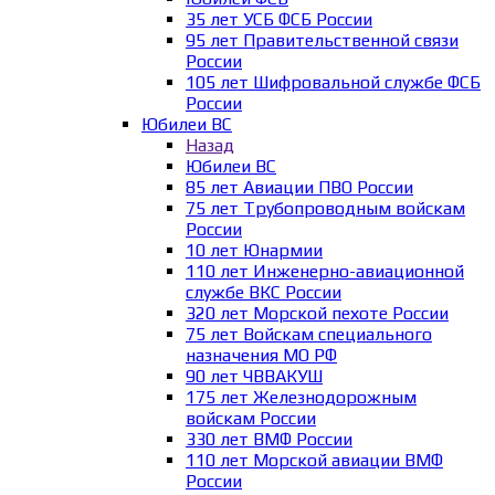
35 лет УСБ ФСБ России
95 лет Правительственной связи
России
105 лет Шифровальной службе ФСБ
России
Юбилеи ВС
Назад
Юбилеи ВС
85 лет Авиации ПВО России
75 лет Трубопроводным войскам
России
10 лет Юнармии
110 лет Инженерно-авиационной
службе ВКС России
320 лет Морской пехоте России
75 лет Войскам специального
назначения МО РФ
90 лет ЧВВАКУШ
175 лет Железнодорожным
войскам России
330 лет ВМФ России
110 лет Морской авиации ВМФ
России