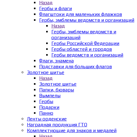
Назад
Гербы и флаги
Флагштоки для маленьких флажков
Гербы, эмблемы ведомств и организаций
Назад
Гербы, эмблемы ведомств и
организаций
Гербы Российской Федерации
Гербы областей и городов
Гербы ведомств и организаций
Флаги, знамена
Подставки для больших флагов
Золотное шитье
Назад
Золотное шитье
Папки, бювары
Вымпелы
Гербы
Подарки
Панно
Ленты орденские
Наградная продукция ГТО
Комплектующие для знаков и медалей
Назад