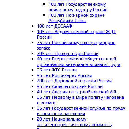
100 лет Государственному
пожарному надзору России
100 лет Пожарной охране
Республики Тыва
100 лет ДОСААФ
105 лет Ведомственной охране ЖДТ
России
35 лет Российскому союзу офицеров
запаса
305 лет Прокуратуре России
40 лет Всероссийской общественной
организации ветеранов войны и труда
35 лет ФТС России
95 лет Росрезерву России
280 лет Дорожной отрасли России
95 лет Авиалесоохране России
40 лет Аварии на Чернобыльской АЭС
65 лет Первому в мире полету человека
в космос
35 лет Государственной службе по труду
и занятости населения
20 лет Национальному
антитеррористическому комитету