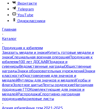
Вконтакте
Telegram
YouTube
Одноклассники
Главная
-
Каталог
-
Продукция к юбилеям
Заказать медали и знаки
Купить готовые медали и
знаки
Специальная военная операция
Продукция к
юбилеям
100 лет ДОСААФ
Подарки и
сувениры
Ведомственные награды
Общественные
награды
Знаки образовательных учреждений
Знаки
классности
Удостоверения для значков и
медалей
Футляры для значков и медалей
Гербы и
флаги
Золотное шитье
Ленты орденские
Наградная
продукция ГТО
Комплектующие для знаков и
медалей
Распродажа
Спортивно-наградная
продукция
Акриловые листы
-
Архив юбилейных тем 2021-2025