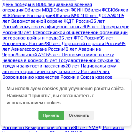
День победы в ВОВ
Специальная военная
операция
Юбилеи МВД
Юбилеи ФСИН
Юбилеи ФСБ
Юбилеи
ВС
Юбилеи Росгвардии
Юбилеи МЧС
100 лет ДОСААФ
105
лет Ведомственной охране ЖДТ России
35 лет
Российскому союзу офицеров запаса
305 лет Прокуратуре
России
40 лет Всероссийской общественной организации
ветеранов войны и труда
35 лет ФТС России
95 лет
Росрезерву России
280 лет Дорожной отрасли России
95
лет Авиалесоохране России
40 лет Аварии на
Чернобыльской АЭС
65 лет Первому в мире полету
человека в космос
35 лет Государственной службе по
труду и занятости населения
20 лет Национальному
антитеррористическому комитету России
35 лет
Возрождению казачества России и Союза казаков
России
80 лет Победы в Великой Отечественной
войне
Архив юбилейных тем
Мы используем cookies для улучшения работы сайта.
-
Нажимая "Принять", вы соглашаетесь с
Архив тем 2023
использованием cookies.
Архив тем 2025
Архив тем 2024
Архив тем 2023
-
Принять
Отклонить
35 лет УБОП МВД России 15.11.2023
30 лет Северо-Кавказскому округу ВНГ РФ
80 лет ГУМВД
России по Кемеровской области
80 лет УМВД России по