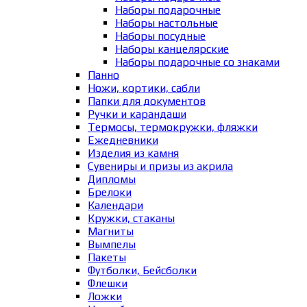
Наборы подарочные
Наборы настольные
Наборы посудные
Наборы канцелярские
Наборы подарочные со знаками
Панно
Ножи, кортики, сабли
Папки для документов
Ручки и карандаши
Термосы, термокружки, фляжки
Ежедневники
Изделия из камня
Сувениры и призы из акрила
Дипломы
Брелоки
Календари
Кружки, стаканы
Магниты
Вымпелы
Пакеты
Футболки, Бейсболки
Флешки
Ложки