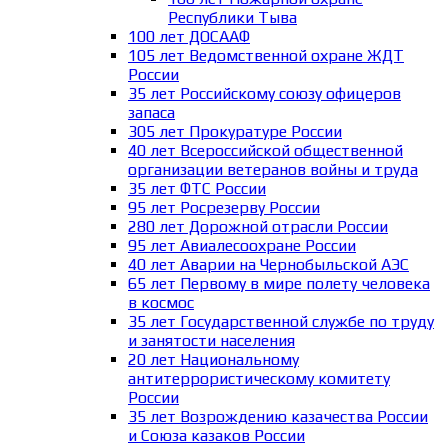
Республики Тыва
100 лет ДОСААФ
105 лет Ведомственной охране ЖДТ
России
35 лет Российскому союзу офицеров
запаса
305 лет Прокуратуре России
40 лет Всероссийской общественной
организации ветеранов войны и труда
35 лет ФТС России
95 лет Росрезерву России
280 лет Дорожной отрасли России
95 лет Авиалесоохране России
40 лет Аварии на Чернобыльской АЭС
65 лет Первому в мире полету человека
в космос
35 лет Государственной службе по труду
и занятости населения
20 лет Национальному
антитеррористическому комитету
России
35 лет Возрождению казачества России
и Союза казаков России