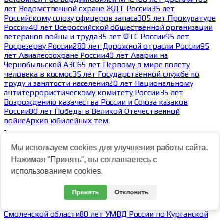
лет Ведомственной охране ЖДТ России
35 лет
Российскому союзу офицеров запаса
305 лет Прокуратуре
России
40 лет Всероссийской общественной организации
ветеранов войны и труда
35 лет ФТС России
95 лет
Росрезерву России
280 лет Дорожной отрасли России
95
лет Авиалесоохране России
40 лет Аварии на
Чернобыльской АЭС
65 лет Первому в мире полету
человека в космос
35 лет Государственной службе по
труду и занятости населения
20 лет Национальному
антитеррористическому комитету России
35 лет
Возрождению казачества России и Союза казаков
России
80 лет Победы в Великой Отечественной
войне
Архив юбилейных тем
-
Архив тем 2023
Мы используем cookies для улучшения работы сайта.
Архив тем 2025
Архив тем 2024
Архив тем 2023
-
Нажимая "Принять", вы соглашаетесь с
30 лет ОМОН Росгвардии по Республике Марий Эл
использованием cookies.
05.02.2023
30 лет Северо-Кавказскому округу ВНГ РФ
80 лет ГУМВД
Принять
Отклонить
России по Кемеровской области
80 лет УМВД России по
Ульяновской области
105 лет УМВД России по
Смоленской области
80 лет УМВД России по Курганской