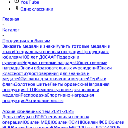
YouTube
Одноклассники
Главная
-
Каталог
-
Продукция к юбилеям
Заказать медали и знаки
Купить готовые медали и
знаки
Специальная военная операция
Продукция к
юбилеям
100 лет ДОСААФ
Подарки и
сувениры
Ведомственные награды
Общественные
награды
Знаки образовательных учреждений
Знаки
классности
Удостоверения для значков и
медалей
Футляры для значков и медалей
Гербы и
флаги
Золотное шитье
Ленты орденские
Наградная
продукция ГТО
Комплектующие для знаков и
медалей
Распродажа
Спортивно-наградная
продукция
Акриловые листы
-
Архив юбилейных тем 2021-2025
День победы в ВОВ
Специальная военная
операция
Юбилеи МВД
Юбилеи ФСИН
Юбилеи ФСБ
Юбилеи
ВС
Юбилеи Росгвардии
Юбилеи МЧС
100 лет ДОСААФ
105