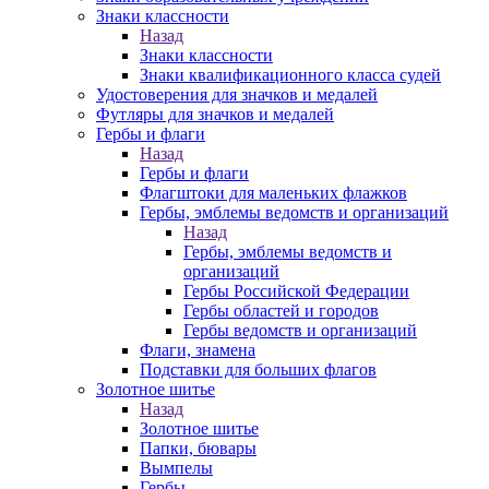
Знаки классности
Назад
Знаки классности
Знаки квалификационного класса судей
Удостоверения для значков и медалей
Футляры для значков и медалей
Гербы и флаги
Назад
Гербы и флаги
Флагштоки для маленьких флажков
Гербы, эмблемы ведомств и организаций
Назад
Гербы, эмблемы ведомств и
организаций
Гербы Российской Федерации
Гербы областей и городов
Гербы ведомств и организаций
Флаги, знамена
Подставки для больших флагов
Золотное шитье
Назад
Золотное шитье
Папки, бювары
Вымпелы
Гербы