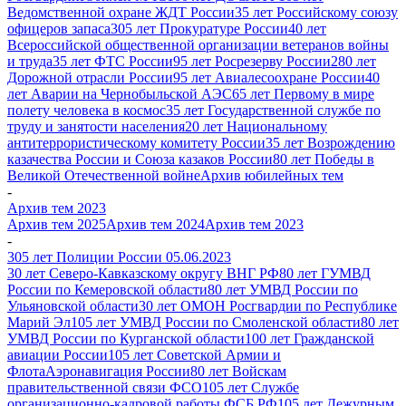
Ведомственной охране ЖДТ России
35 лет Российскому союзу
офицеров запаса
305 лет Прокуратуре России
40 лет
Всероссийской общественной организации ветеранов войны
и труда
35 лет ФТС России
95 лет Росрезерву России
280 лет
Дорожной отрасли России
95 лет Авиалесоохране России
40
лет Аварии на Чернобыльской АЭС
65 лет Первому в мире
полету человека в космос
35 лет Государственной службе по
труду и занятости населения
20 лет Национальному
антитеррористическому комитету России
35 лет Возрождению
казачества России и Союза казаков России
80 лет Победы в
Великой Отечественной войне
Архив юбилейных тем
-
Архив тем 2023
Архив тем 2025
Архив тем 2024
Архив тем 2023
-
305 лет Полиции России 05.06.2023
30 лет Северо-Кавказскому округу ВНГ РФ
80 лет ГУМВД
России по Кемеровской области
80 лет УМВД России по
Ульяновской области
30 лет ОМОН Росгвардии по Республике
Марий Эл
105 лет УМВД России по Смоленской области
80 лет
УМВД России по Курганской области
100 лет Гражданской
авиации России
105 лет Советской Армии и
Флота
Аэронавигация России
80 лет Войскам
правительственной связи ФСО
105 лет Службе
организационно-кадровой работы ФСБ РФ
105 лет Дежурным