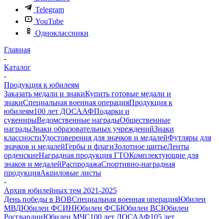
Telegram
YouTube
Одноклассники
Главная
-
Каталог
-
Продукция к юбилеям
Заказать медали и знаки
Купить готовые медали и
знаки
Специальная военная операция
Продукция к
юбилеям
100 лет ДОСААФ
Подарки и
сувениры
Ведомственные награды
Общественные
награды
Знаки образовательных учреждений
Знаки
классности
Удостоверения для значков и медалей
Футляры для
значков и медалей
Гербы и флаги
Золотное шитье
Ленты
орденские
Наградная продукция ГТО
Комплектующие для
знаков и медалей
Распродажа
Спортивно-наградная
продукция
Акриловые листы
-
Архив юбилейных тем 2021-2025
День победы в ВОВ
Специальная военная операция
Юбилеи
МВД
Юбилеи ФСИН
Юбилеи ФСБ
Юбилеи ВС
Юбилеи
Росгвардии
Юбилеи МЧС
100 лет ДОСААФ
105 лет