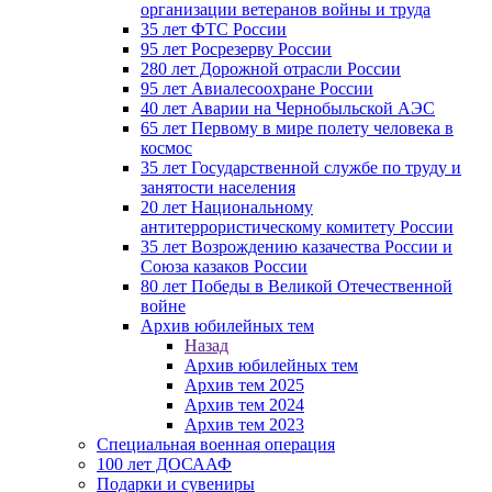
организации ветеранов войны и труда
35 лет ФТС России
95 лет Росрезерву России
280 лет Дорожной отрасли России
95 лет Авиалесоохране России
40 лет Аварии на Чернобыльской АЭС
65 лет Первому в мире полету человека в
космос
35 лет Государственной службе по труду и
занятости населения
20 лет Национальному
антитеррористическому комитету России
35 лет Возрождению казачества России и
Союза казаков России
80 лет Победы в Великой Отечественной
войне
Архив юбилейных тем
Назад
Архив юбилейных тем
Архив тем 2025
Архив тем 2024
Архив тем 2023
Специальная военная операция
100 лет ДОСААФ
Подарки и сувениры