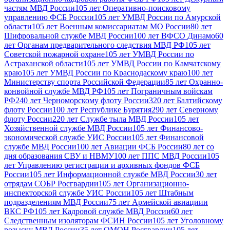
частям МВД России
105 лет Оперативно-поисковому
управлению ФСБ России
105 лет УМВД России по Амурской
области
105 лет Военным комиссариатам МО России
80 лет
Шифровальной службе МВД России
100 лет ВФСО Динамо
60
лет Органам предварительного следствия МВД РФ
105 лет
Советской пожарной охране
105 лет УМВД России по
Астраханской области
105 лет УМВД России по Камчатскому
краю
105 лет УМВД России по Краснодаскому краю
100 лет
Министерству спорта Российской Федерации
85 лет Охранно-
конвойной службе МВД РФ
105 лет Пограничным войскам
РФ
240 лет Черноморскому флоту России
320 лет Балтийскому
флоту России
100 лет Республике Бурятия
290 лет Северному
флоту России
220 лет Службе тыла МВД России
105 лет
Хозяйственной службе МВД России
105 лет Финансово-
экономической службе УИС России
105 лет Финансовой
службе МВД России
100 лет Авиации ФСБ России
80 лет со
дня образования СВУ и НВМУ
100 лет ППС МВД России
105
лет Управлению регистрации и архивных фондов ФСБ
России
105 лет Информационной службе МВД России
30 лет
отрядам СОБР Росгвардии
105 лет Организационно-
инспекторской службе УИС России
105 лет Штабным
подразделениям МВД России
75 лет Армейской авиациии
ВКС РФ
105 лет Кадровой службе МВД России
60 лет
Следственным изоляторам ФСИН России
105 лет Уголовному
розыску МВД России
35 лет ОМОН Росгвардии
105 лет