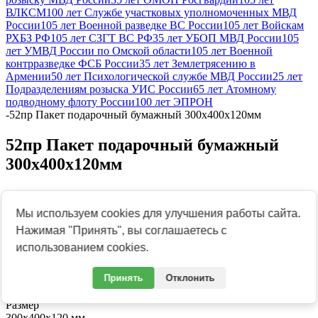
ВЛКСМ
100 лет Службе участковых уполномоченных МВД
России
105 лет Военной разведке ВС России
105 лет Войскам
РХБЗ РФ
105 лет СЗГТ ВС РФ
35 лет УБОП МВД России
105
лет УМВД России по Омской области
105 лет Военной
контрразведке ФСБ России
35 лет Землетрясению в
Армении
50 лет Психологической службе МВД России
25 лет
Подразделениям розыска УИС России
65 лет Атомному
подводному флоту России
100 лет ЭПРОН
-
52пр Пакет подарочный бумажный 300х400х120мм
52пр Пакет подарочный бумажный
300х400х120мм
Мы используем cookies для улучшения работы сайта.
Нажимая "Принять", вы соглашаетесь с
использованием cookies.
Принять
Отклонить
Артикул:
Н00122809
Свойства
Размер
300х400х120 мм