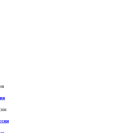
ния
ссии
ия