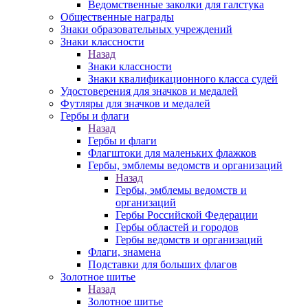
Ведомственные заколки для галстука
Общественные награды
Знаки образовательных учреждений
Знаки классности
Назад
Знаки классности
Знаки квалификационного класса судей
Удостоверения для значков и медалей
Футляры для значков и медалей
Гербы и флаги
Назад
Гербы и флаги
Флагштоки для маленьких флажков
Гербы, эмблемы ведомств и организаций
Назад
Гербы, эмблемы ведомств и
организаций
Гербы Российской Федерации
Гербы областей и городов
Гербы ведомств и организаций
Флаги, знамена
Подставки для больших флагов
Золотное шитье
Назад
Золотное шитье