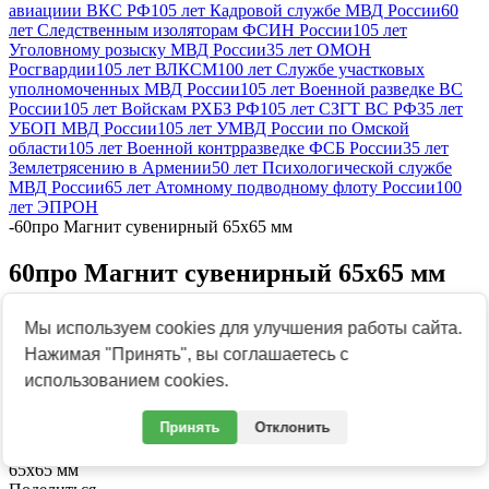
авиациии ВКС РФ
105 лет Кадровой службе МВД России
60
лет Следственным изоляторам ФСИН России
105 лет
Уголовному розыску МВД России
35 лет ОМОН
Росгвардии
105 лет ВЛКСМ
100 лет Службе участковых
уполномоченных МВД России
105 лет Военной разведке ВС
России
105 лет Войскам РХБЗ РФ
105 лет СЗГТ ВС РФ
35 лет
УБОП МВД России
105 лет УМВД России по Омской
области
105 лет Военной контрразведке ФСБ России
35 лет
Землетрясению в Армении
50 лет Психологической службе
МВД России
65 лет Атомному подводному флоту России
100
лет ЭПРОН
-
60про Магнит сувенирный 65х65 мм
60про Магнит сувенирный 65х65 мм
Мы используем cookies для улучшения работы сайта.
Нажимая "Принять", вы соглашаетесь с
использованием cookies.
Артикул:
Н0000200207
Принять
Отклонить
Свойства
Размер
65х65 мм