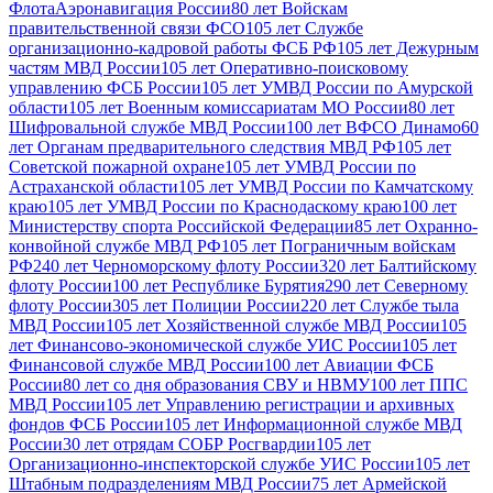
Флота
Аэронавигация России
80 лет Войскам
правительственной связи ФСО
105 лет Службе
организационно-кадровой работы ФСБ РФ
105 лет Дежурным
частям МВД России
105 лет Оперативно-поисковому
управлению ФСБ России
105 лет УМВД России по Амурской
области
105 лет Военным комиссариатам МО России
80 лет
Шифровальной службе МВД России
100 лет ВФСО Динамо
60
лет Органам предварительного следствия МВД РФ
105 лет
Советской пожарной охране
105 лет УМВД России по
Астраханской области
105 лет УМВД России по Камчатскому
краю
105 лет УМВД России по Краснодаскому краю
100 лет
Министерству спорта Российской Федерации
85 лет Охранно-
конвойной службе МВД РФ
105 лет Пограничным войскам
РФ
240 лет Черноморскому флоту России
320 лет Балтийскому
флоту России
100 лет Республике Бурятия
290 лет Северному
флоту России
305 лет Полиции России
220 лет Службе тыла
МВД России
105 лет Хозяйственной службе МВД России
105
лет Финансово-экономической службе УИС России
105 лет
Финансовой службе МВД России
100 лет Авиации ФСБ
России
80 лет со дня образования СВУ и НВМУ
100 лет ППС
МВД России
105 лет Управлению регистрации и архивных
фондов ФСБ России
105 лет Информационной службе МВД
России
30 лет отрядам СОБР Росгвардии
105 лет
Организационно-инспекторской службе УИС России
105 лет
Штабным подразделениям МВД России
75 лет Армейской