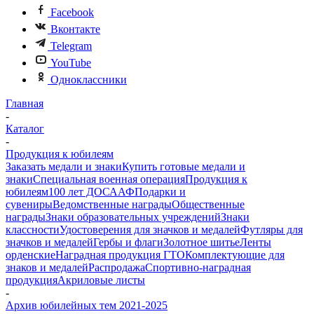
Facebook
Вконтакте
Telegram
YouTube
Одноклассники
Главная
-
Каталог
-
Продукция к юбилеям
Заказать медали и знаки
Купить готовые медали и
знаки
Специальная военная операция
Продукция к
юбилеям
100 лет ДОСААФ
Подарки и
сувениры
Ведомственные награды
Общественные
награды
Знаки образовательных учреждений
Знаки
классности
Удостоверения для значков и медалей
Футляры для
значков и медалей
Гербы и флаги
Золотное шитье
Ленты
орденские
Наградная продукция ГТО
Комплектующие для
знаков и медалей
Распродажа
Спортивно-наградная
продукция
Акриловые листы
-
Архив юбилейных тем 2021-2025