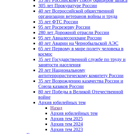
35 лет Российскому союзу офицеров запаса
305 лет Прокуратуре России
40 лет Всероссийской общественной
организации ветеранов войны и труда
35 лет ФТС России
95 лет Росрезерву России
280 лет Дорожной отрасли России
95 лет Авиалесоохране России
40 лет Аварии на Чернобыльской АЭС
65 лет Первому в мире полету человека в
космос
35 лет Государственной службе по труду и
занятости населения
20 лет Национальному
антитеррористическому комитету России
35 лет Возрождению казачества России и
Союза казаков России
80 лет Победы в Великой Отечественной
войне
Архив юбилейных тем
Назад
Архив юбилейных тем
Архив тем 2025
Архив тем 2024
Архив тем 2023