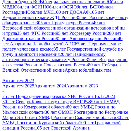
День победы в ВОВ
Специальная военная операция
Юбилеи
МВД
Юбилеи ФСИН
Юбилеи ФСБ
Юбилеи ВС
Юбилеи
Росгвардии
Юбилеи МЧС
100 лет ДОСААФ
105 лет
Ведомственной охране ЖДТ России
35 лет Российскому союзу
офицеров запаса
305 лет Прокуратуре России
40 лет
Всероссийской общественной организации ветеранов войны
и труда
35 лет ФТС России
95 лет Росрезерву России
280 лет
Дорожной отрасли России
95 лет Авиалесоохране России
40
лет Аварии на Чернобыльской АЭС
65 лет Первому в мире
полету человека в космос
35 лет Государственной службе по
труду и занятости населения
20 лет Национальному
антитеррористическому комитету России
35 лет Возрождению
казачества России и Союза казаков России
80 лет Победы в
Великой Отечественной войне
Архив юбилейных тем
-
Архив тем 2023
Архив тем 2025
Архив тем 2024
Архив тем 2023
-
25 лет Подразделениям розыска УИС России 16.12.2023
30 лет Северо-Кавказскому округу ВНГ РФ
80 лет ГУМВД
России по Кемеровской области
80 лет УМВД России по
Ульяновской области
30 лет ОМОН Росгвардии по Республике
Марий Эл
105 лет УМВД России по Смоленской области
80 лет
УМВД России по Курганской области
100 лет Гражданской
авиации России
105 лет Советской Армии и