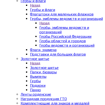
Гербы и флаги
Назад
Гербы и флаги
Флагштоки для маленьких флажков
Гербы, эмблемы ведомств и организаций
Назад
Гербы, эмблемы ведомств и
организаций
Гербы Российской Федерации
Гербы областей и городов
Гербы ведомств и организаций
Флаги, знамена
Подставки для больших флагов
Золотное шитье
Назад
Золотное шитье
Папки, бювары
Вымпелы
Гербы
Подарки
Панно
Ленты орденские
Наградная продукция ГТО
Комплектующие для знаков и медалей