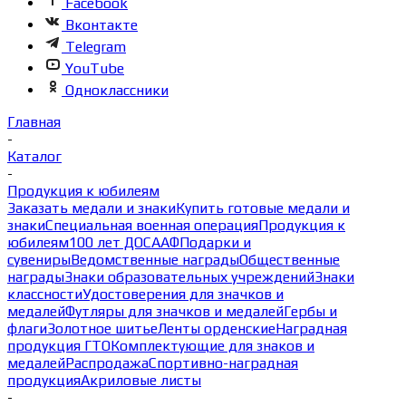
Facebook
Вконтакте
Telegram
YouTube
Одноклассники
Главная
-
Каталог
-
Продукция к юбилеям
Заказать медали и знаки
Купить готовые медали и
знаки
Специальная военная операция
Продукция к
юбилеям
100 лет ДОСААФ
Подарки и
сувениры
Ведомственные награды
Общественные
награды
Знаки образовательных учреждений
Знаки
классности
Удостоверения для значков и
медалей
Футляры для значков и медалей
Гербы и
флаги
Золотное шитье
Ленты орденские
Наградная
продукция ГТО
Комплектующие для знаков и
медалей
Распродажа
Спортивно-наградная
продукция
Акриловые листы
-