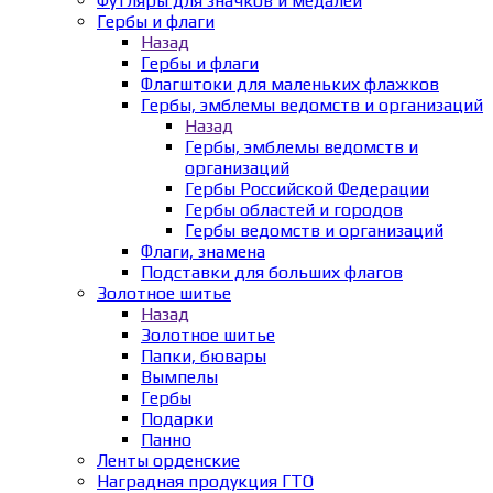
Футляры для значков и медалей
Гербы и флаги
Назад
Гербы и флаги
Флагштоки для маленьких флажков
Гербы, эмблемы ведомств и организаций
Назад
Гербы, эмблемы ведомств и
организаций
Гербы Российской Федерации
Гербы областей и городов
Гербы ведомств и организаций
Флаги, знамена
Подставки для больших флагов
Золотное шитье
Назад
Золотное шитье
Папки, бювары
Вымпелы
Гербы
Подарки
Панно
Ленты орденские
Наградная продукция ГТО