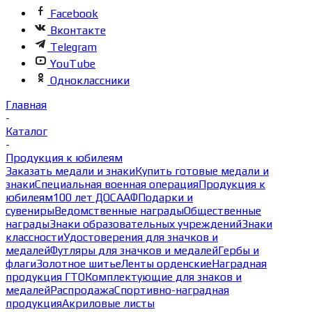
Facebook
Вконтакте
Telegram
YouTube
Одноклассники
Главная
-
Каталог
-
Продукция к юбилеям
Заказать медали и знаки
Купить готовые медали и
знаки
Специальная военная операция
Продукция к
юбилеям
100 лет ДОСААФ
Подарки и
сувениры
Ведомственные награды
Общественные
награды
Знаки образовательных учреждений
Знаки
классности
Удостоверения для значков и
медалей
Футляры для значков и медалей
Гербы и
флаги
Золотное шитье
Ленты орденские
Наградная
продукция ГТО
Комплектующие для знаков и
медалей
Распродажа
Спортивно-наградная
продукция
Акриловые листы