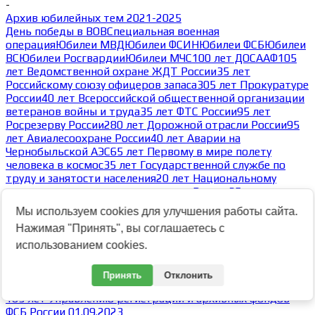
-
Архив юбилейных тем 2021-2025
День победы в ВОВ
Специальная военная
операция
Юбилеи МВД
Юбилеи ФСИН
Юбилеи ФСБ
Юбилеи
ВС
Юбилеи Росгвардии
Юбилеи МЧС
100 лет ДОСААФ
105
лет Ведомственной охране ЖДТ России
35 лет
Российскому союзу офицеров запаса
305 лет Прокуратуре
России
40 лет Всероссийской общественной организации
ветеранов войны и труда
35 лет ФТС России
95 лет
Росрезерву России
280 лет Дорожной отрасли России
95
лет Авиалесоохране России
40 лет Аварии на
Чернобыльской АЭС
65 лет Первому в мире полету
человека в космос
35 лет Государственной службе по
труду и занятости населения
20 лет Национальному
антитеррористическому комитету России
35 лет
Возрождению казачества России и Союза казаков
Мы используем cookies для улучшения работы сайта.
России
80 лет Победы в Великой Отечественной
Нажимая "Принять", вы соглашаетесь с
войне
Архив юбилейных тем
-
использованием cookies.
Архив тем 2023
Архив тем 2025
Архив тем 2024
Архив тем 2023
Принять
Отклонить
-
105 лет Управлению регистрации и архивных фондов
ФСБ России 01.09.2023