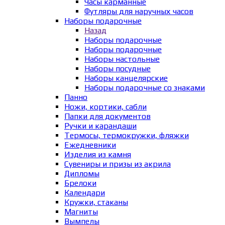
Часы карманные
Футляры для наручных часов
Наборы подарочные
Назад
Наборы подарочные
Наборы подарочные
Наборы настольные
Наборы посудные
Наборы канцелярские
Наборы подарочные со знаками
Панно
Ножи, кортики, сабли
Папки для документов
Ручки и карандаши
Термосы, термокружки, фляжки
Ежедневники
Изделия из камня
Сувениры и призы из акрила
Дипломы
Брелоки
Календари
Кружки, стаканы
Магниты
Вымпелы