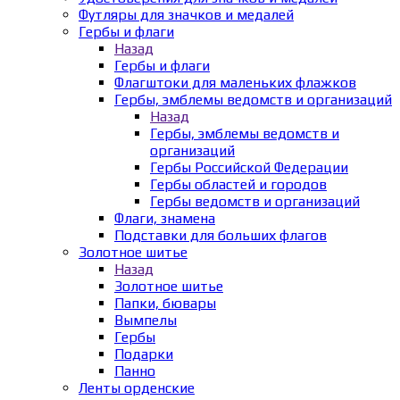
Футляры для значков и медалей
Гербы и флаги
Назад
Гербы и флаги
Флагштоки для маленьких флажков
Гербы, эмблемы ведомств и организаций
Назад
Гербы, эмблемы ведомств и
организаций
Гербы Российской Федерации
Гербы областей и городов
Гербы ведомств и организаций
Флаги, знамена
Подставки для больших флагов
Золотное шитье
Назад
Золотное шитье
Папки, бювары
Вымпелы
Гербы
Подарки
Панно
Ленты орденские