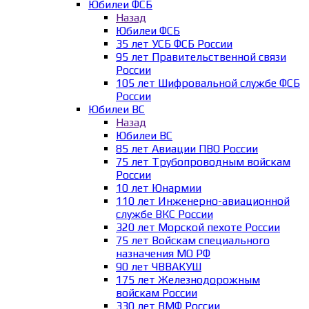
Юбилеи ФСБ
Назад
Юбилеи ФСБ
35 лет УСБ ФСБ России
95 лет Правительственной связи
России
105 лет Шифровальной службе ФСБ
России
Юбилеи ВС
Назад
Юбилеи ВС
85 лет Авиации ПВО России
75 лет Трубопроводным войскам
России
10 лет Юнармии
110 лет Инженерно-авиационной
службе ВКС России
320 лет Морской пехоте России
75 лет Войскам специального
назначения МО РФ
90 лет ЧВВАКУШ
175 лет Железнодорожным
войскам России
330 лет ВМФ России