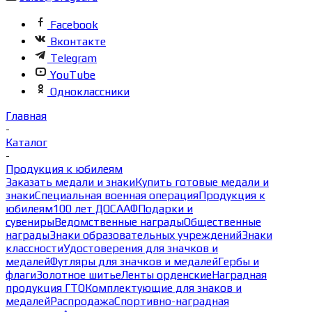
Facebook
Вконтакте
Telegram
YouTube
Одноклассники
Главная
-
Каталог
-
Продукция к юбилеям
Заказать медали и знаки
Купить готовые медали и
знаки
Специальная военная операция
Продукция к
юбилеям
100 лет ДОСААФ
Подарки и
сувениры
Ведомственные награды
Общественные
награды
Знаки образовательных учреждений
Знаки
классности
Удостоверения для значков и
медалей
Футляры для значков и медалей
Гербы и
флаги
Золотное шитье
Ленты орденские
Наградная
продукция ГТО
Комплектующие для знаков и
медалей
Распродажа
Спортивно-наградная