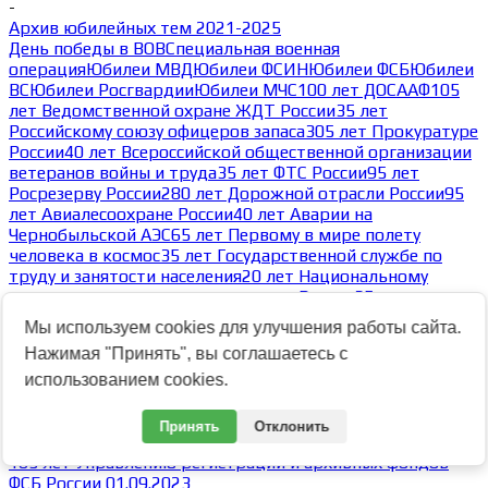
-
Архив юбилейных тем 2021-2025
День победы в ВОВ
Специальная военная
операция
Юбилеи МВД
Юбилеи ФСИН
Юбилеи ФСБ
Юбилеи
ВС
Юбилеи Росгвардии
Юбилеи МЧС
100 лет ДОСААФ
105
лет Ведомственной охране ЖДТ России
35 лет
Российскому союзу офицеров запаса
305 лет Прокуратуре
России
40 лет Всероссийской общественной организации
ветеранов войны и труда
35 лет ФТС России
95 лет
Росрезерву России
280 лет Дорожной отрасли России
95
лет Авиалесоохране России
40 лет Аварии на
Чернобыльской АЭС
65 лет Первому в мире полету
человека в космос
35 лет Государственной службе по
труду и занятости населения
20 лет Национальному
антитеррористическому комитету России
35 лет
Возрождению казачества России и Союза казаков
Мы используем cookies для улучшения работы сайта.
России
80 лет Победы в Великой Отечественной
Нажимая "Принять", вы соглашаетесь с
войне
Архив юбилейных тем
-
использованием cookies.
Архив тем 2023
Архив тем 2025
Архив тем 2024
Архив тем 2023
Принять
Отклонить
-
105 лет Управлению регистрации и архивных фондов
ФСБ России 01.09.2023