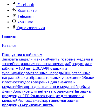
Facebook
Вконтакте
Telegram
YouTube
Одноклассники
Главная
-
Каталог
-
Продукция к юбилеям
Заказать медали и знаки
Купить готовые медали и
знаки
Специальная военная операция
Продукция к
юбилеям
100 лет ДОСААФ
Подарки и
сувениры
Ведомственные награды
Общественные
награды
Знаки образовательных учреждений
Знаки
классности
Удостоверения для значков и
медалей
Футляры для значков и медалей
Гербы и
флаги
Золотное шитье
Ленты орденские
Наградная
продукция ГТО
Комплектующие для знаков и
медалей
Распродажа
Спортивно-наградная
продукция
Акриловые листы