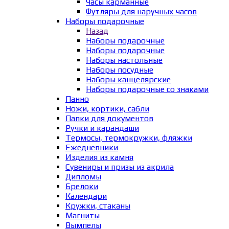
Часы карманные
Футляры для наручных часов
Наборы подарочные
Назад
Наборы подарочные
Наборы подарочные
Наборы настольные
Наборы посудные
Наборы канцелярские
Наборы подарочные со знаками
Панно
Ножи, кортики, сабли
Папки для документов
Ручки и карандаши
Термосы, термокружки, фляжки
Ежедневники
Изделия из камня
Сувениры и призы из акрила
Дипломы
Брелоки
Календари
Кружки, стаканы
Магниты
Вымпелы