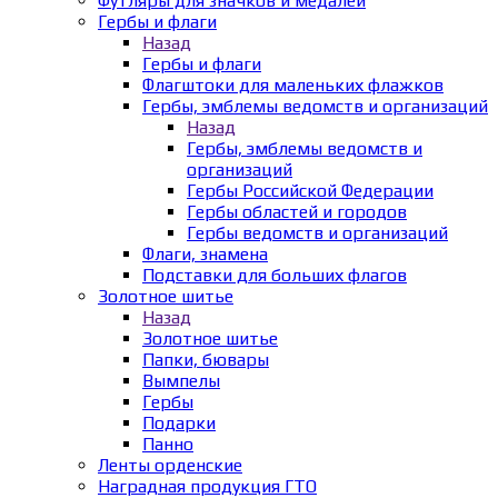
Футляры для значков и медалей
Гербы и флаги
Назад
Гербы и флаги
Флагштоки для маленьких флажков
Гербы, эмблемы ведомств и организаций
Назад
Гербы, эмблемы ведомств и
организаций
Гербы Российской Федерации
Гербы областей и городов
Гербы ведомств и организаций
Флаги, знамена
Подставки для больших флагов
Золотное шитье
Назад
Золотное шитье
Папки, бювары
Вымпелы
Гербы
Подарки
Панно
Ленты орденские
Наградная продукция ГТО