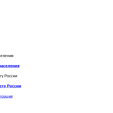
населения
ету России
ерация