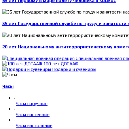
65 лет Первому в мире полету человека в космос
35 лет Государственной службе по труду и занятости 
20 лет Национальному антитеррористическому комит
Специальная военная оп
100 лет ДОСААФ
Подарки и сувениры
Часы
-
Часы наручные
-
Часы настенные
-
Часы настольные