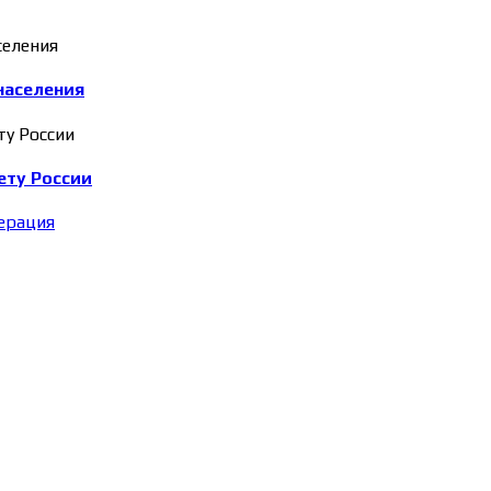
населения
ету России
ерация