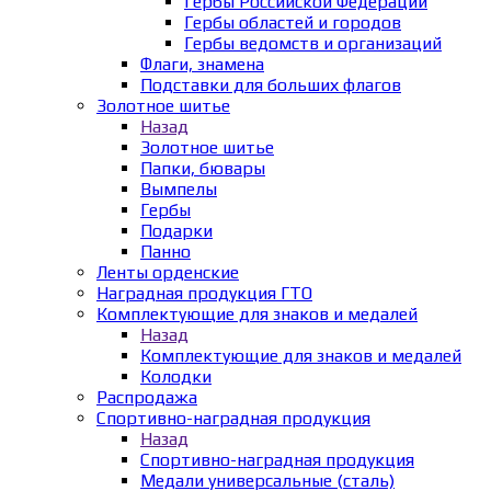
Гербы Российской Федерации
Гербы областей и городов
Гербы ведомств и организаций
Флаги, знамена
Подставки для больших флагов
Золотное шитье
Назад
Золотное шитье
Папки, бювары
Вымпелы
Гербы
Подарки
Панно
Ленты орденские
Наградная продукция ГТО
Комплектующие для знаков и медалей
Назад
Комплектующие для знаков и медалей
Колодки
Распродажа
Спортивно-наградная продукция
Назад
Спортивно-наградная продукция
Медали универсальные (сталь)