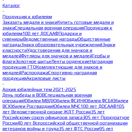
Каталог
-
Продукция к юбилеям
Заказать медали и знаки
Купить готовые медали и
знаки
Специальная военная операция
Продукция к
юбилеям
100 лет ДОСААФ
Подарки и
сувениры
Ведомственные награды
Общественные
награды
Знаки образовательных учреждений
Знаки
классности
Удостоверения для значков и
медалей
Футляры для значков и медалей
Гербы и
флаги
Золотное шитье
Ленты орденские
Наградная
продукция ГТО
Комплектующие для знаков и
медалей
Распродажа
Спортивно-наградная
продукция
Акриловые листы
-
Архив юбилейных тем 2021-2025
День победы в ВОВ
Специальная военная
операция
Юбилеи МВД
Юбилеи ФСИН
Юбилеи ФСБ
Юбилеи
ВС
Юбилеи Росгвардии
Юбилеи МЧС
100 лет ДОСААФ
105
лет Ведомственной охране ЖДТ России
35 лет
Российскому союзу офицеров запаса
305 лет Прокуратуре
России
40 лет Всероссийской общественной организации
ветеранов войны и труда
35 лет ФТС России
95 лет