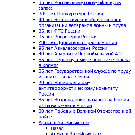
35 лет Российскому союзу офицеров
запаса
305 лет Прокуратуре России
40 лет Всероссийской общественной
организации ветеранов войны и труда
35 лет ФТС России
95 лет Росрезерву России
280 лет Дорожной отрасли России
95 лет Авиалесоохране России
40 лет Аварии на Чернобыльской АЭС
65 лет Первому в мире полету человека
в космос
35 лет Государственной службе по труду
и занятости населения
20 лет Национальному
антитеррористическому комитету
России
35 лет Возрождению казачества России
и Союза казаков России
80 лет Победы в Великой Отечественной
войне
Архив юбилейных тем
Назад
Архив юбилейных тем