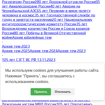
Росрезерву России
280 лет Дорожной отрасли России
95
лет Авиалесоохране России
40 лет Аварии на
Чернобыльской АЭС
65 лет Первому в мире полету
человека в космос
35 лет Государственной службе по
труду и занятости населения
20 лет Национальному
антитеррористическому комитету России
35 лет
Возрождению казачества России и Союза казаков
России
80 лет Победы в Великой Отечественной
войне
Архив юбилейных тем
-
Архив тем 2023
Архив тем 2025
Архив тем 2024
Архив тем 2023
-
105 лет СЗГТ ВС РФ 13.11.2023
30 лет Северо-Кавказскому округу ВНГ РФ
80 лет ГУМВД
России по Кемеровской области
80 лет УМВД России по
Мы используем cookies для улучшения работы сайта.
Ульяновской области
30 лет ОМОН Росгвардии по
Нажимая "Принять", вы соглашаетесь с
Республике Марий Эл
105 лет УМВД России по
Смоленской области
80 лет УМВД России по Курганской
использованием cookies.
области
100 лет Гражданской авиации России
105 лет
Советской Армии и Флота
Аэронавигация России
80 лет
Принять
Отклонить
Войскам правительственной связи ФСО
105 лет Службе
организационно-кадровой работы ФСБ РФ
105 лет
Дежурным частям МВД России
105 лет Оперативно-