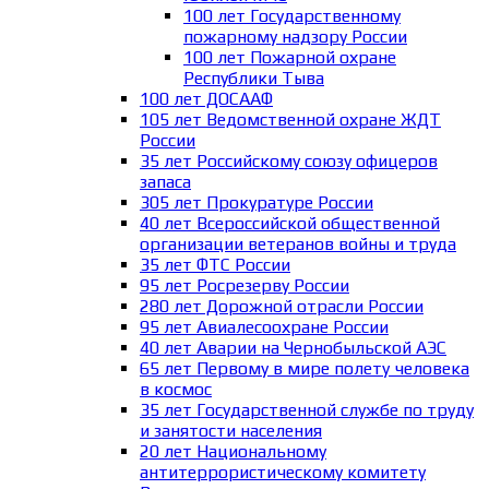
100 лет Государственному
пожарному надзору России
100 лет Пожарной охране
Республики Тыва
100 лет ДОСААФ
105 лет Ведомственной охране ЖДТ
России
35 лет Российскому союзу офицеров
запаса
305 лет Прокуратуре России
40 лет Всероссийской общественной
организации ветеранов войны и труда
35 лет ФТС России
95 лет Росрезерву России
280 лет Дорожной отрасли России
95 лет Авиалесоохране России
40 лет Аварии на Чернобыльской АЭС
65 лет Первому в мире полету человека
в космос
35 лет Государственной службе по труду
и занятости населения
20 лет Национальному
антитеррористическому комитету