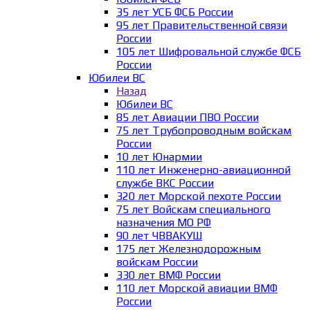
35 лет УСБ ФСБ России
95 лет Правительственной связи
России
105 лет Шифровальной службе ФСБ
России
Юбилеи ВС
Назад
Юбилеи ВС
85 лет Авиации ПВО России
75 лет Трубопроводным войскам
России
10 лет Юнармии
110 лет Инженерно-авиационной
службе ВКС России
320 лет Морской пехоте России
75 лет Войскам специального
назначения МО РФ
90 лет ЧВВАКУШ
175 лет Железнодорожным
войскам России
330 лет ВМФ России
110 лет Морской авиации ВМФ
России