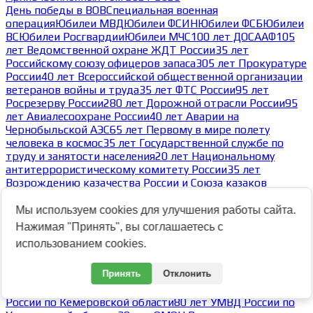
День победы в ВОВ
Специальная военная
операция
Юбилеи МВД
Юбилеи ФСИН
Юбилеи ФСБ
Юбилеи
ВС
Юбилеи Росгвардии
Юбилеи МЧС
100 лет ДОСААФ
105
лет Ведомственной охране ЖДТ России
35 лет
Российскому союзу офицеров запаса
305 лет Прокуратуре
России
40 лет Всероссийской общественной организации
ветеранов войны и труда
35 лет ФТС России
95 лет
Росрезерву России
280 лет Дорожной отрасли России
95
лет Авиалесоохране России
40 лет Аварии на
Чернобыльской АЭС
65 лет Первому в мире полету
человека в космос
35 лет Государственной службе по
труду и занятости населения
20 лет Национальному
антитеррористическому комитету России
35 лет
Возрождению казачества России и Союза казаков
России
80 лет Победы в Великой Отечественной
войне
Архив юбилейных тем
Мы используем cookies для улучшения работы сайта.
-
Нажимая "Принять", вы соглашаетесь с
Архив тем 2023
использованием cookies.
Архив тем 2025
Архив тем 2024
Архив тем 2023
-
Принять
Отклонить
105 лет СЗГТ ВС РФ 13.11.2023
30 лет Северо-Кавказскому округу ВНГ РФ
80 лет ГУМВД
России по Кемеровской области
80 лет УМВД России по