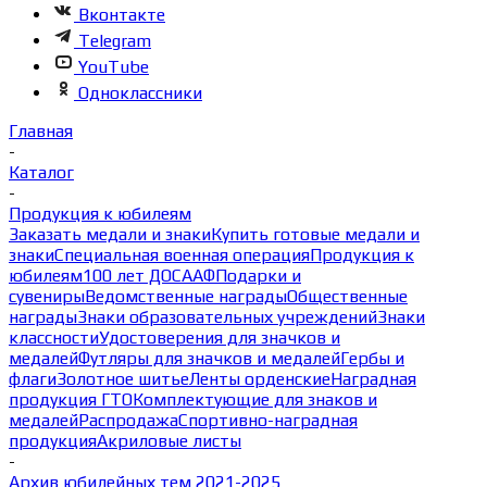
Вконтакте
Telegram
YouTube
Одноклассники
Главная
-
Каталог
-
Продукция к юбилеям
Заказать медали и знаки
Купить готовые медали и
знаки
Специальная военная операция
Продукция к
юбилеям
100 лет ДОСААФ
Подарки и
сувениры
Ведомственные награды
Общественные
награды
Знаки образовательных учреждений
Знаки
классности
Удостоверения для значков и
медалей
Футляры для значков и медалей
Гербы и
флаги
Золотное шитье
Ленты орденские
Наградная
продукция ГТО
Комплектующие для знаков и
медалей
Распродажа
Спортивно-наградная
продукция
Акриловые листы
-
Архив юбилейных тем 2021-2025