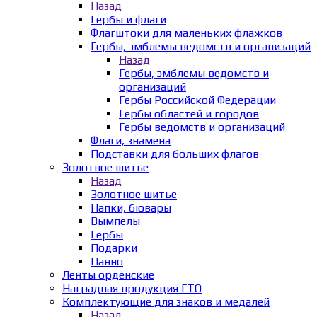
Назад
Гербы и флаги
Флагштоки для маленьких флажков
Гербы, эмблемы ведомств и организаций
Назад
Гербы, эмблемы ведомств и
организаций
Гербы Российской Федерации
Гербы областей и городов
Гербы ведомств и организаций
Флаги, знамена
Подставки для больших флагов
Золотное шитье
Назад
Золотное шитье
Папки, бювары
Вымпелы
Гербы
Подарки
Панно
Ленты орденские
Наградная продукция ГТО
Комплектующие для знаков и медалей
Назад