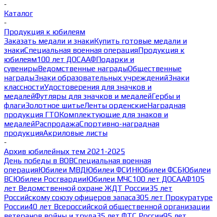
-
Каталог
-
Продукция к юбилеям
Заказать медали и знаки
Купить готовые медали и
знаки
Специальная военная операция
Продукция к
юбилеям
100 лет ДОСААФ
Подарки и
сувениры
Ведомственные награды
Общественные
награды
Знаки образовательных учреждений
Знаки
классности
Удостоверения для значков и
медалей
Футляры для значков и медалей
Гербы и
флаги
Золотное шитье
Ленты орденские
Наградная
продукция ГТО
Комплектующие для знаков и
медалей
Распродажа
Спортивно-наградная
продукция
Акриловые листы
-
Архив юбилейных тем 2021-2025
День победы в ВОВ
Специальная военная
операция
Юбилеи МВД
Юбилеи ФСИН
Юбилеи ФСБ
Юбилеи
ВС
Юбилеи Росгвардии
Юбилеи МЧС
100 лет ДОСААФ
105
лет Ведомственной охране ЖДТ России
35 лет
Российскому союзу офицеров запаса
305 лет Прокуратуре
России
40 лет Всероссийской общественной организации
ветеранов войны и труда
35 лет ФТС России
95 лет