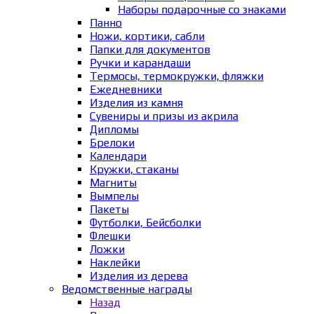
Наборы подарочные со знаками
Панно
Ножи, кортики, сабли
Папки для документов
Ручки и карандаши
Термосы, термокружки, фляжки
Ежедневники
Изделия из камня
Сувениры и призы из акрила
Дипломы
Брелоки
Календари
Кружки, стаканы
Магниты
Вымпелы
Пакеты
Футболки, Бейсболки
Флешки
Ложки
Наклейки
Изделия из дерева
Ведомственные награды
Назад