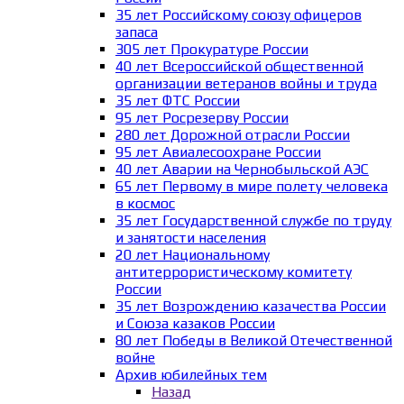
35 лет Российскому союзу офицеров
запаса
305 лет Прокуратуре России
40 лет Всероссийской общественной
организации ветеранов войны и труда
35 лет ФТС России
95 лет Росрезерву России
280 лет Дорожной отрасли России
95 лет Авиалесоохране России
40 лет Аварии на Чернобыльской АЭС
65 лет Первому в мире полету человека
в космос
35 лет Государственной службе по труду
и занятости населения
20 лет Национальному
антитеррористическому комитету
России
35 лет Возрождению казачества России
и Союза казаков России
80 лет Победы в Великой Отечественной
войне
Архив юбилейных тем
Назад