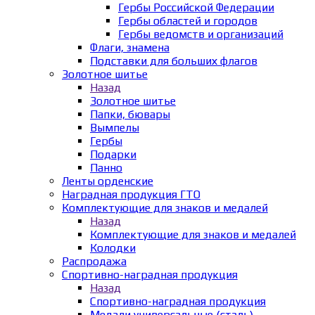
Гербы Российской Федерации
Гербы областей и городов
Гербы ведомств и организаций
Флаги, знамена
Подставки для больших флагов
Золотное шитье
Назад
Золотное шитье
Папки, бювары
Вымпелы
Гербы
Подарки
Панно
Ленты орденские
Наградная продукция ГТО
Комплектующие для знаков и медалей
Назад
Комплектующие для знаков и медалей
Колодки
Распродажа
Спортивно-наградная продукция
Назад
Спортивно-наградная продукция
Медали универсальные (сталь)