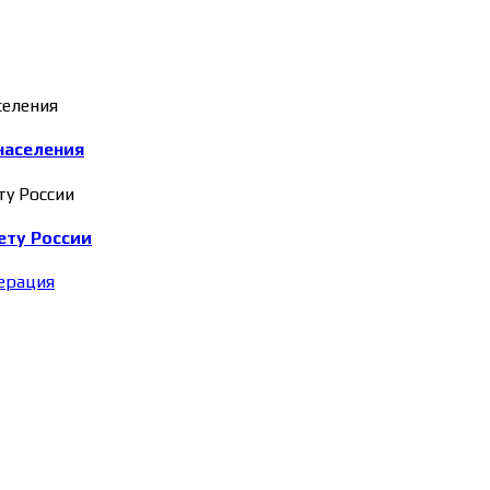
населения
ету России
ерация