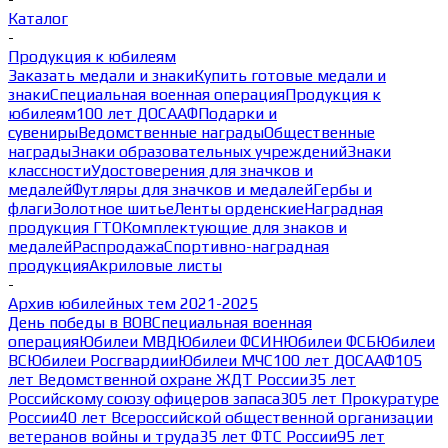
Каталог
-
Продукция к юбилеям
Заказать медали и знаки
Купить готовые медали и
знаки
Специальная военная операция
Продукция к
юбилеям
100 лет ДОСААФ
Подарки и
сувениры
Ведомственные награды
Общественные
награды
Знаки образовательных учреждений
Знаки
классности
Удостоверения для значков и
медалей
Футляры для значков и медалей
Гербы и
флаги
Золотное шитье
Ленты орденские
Наградная
продукция ГТО
Комплектующие для знаков и
медалей
Распродажа
Спортивно-наградная
продукция
Акриловые листы
-
Архив юбилейных тем 2021-2025
День победы в ВОВ
Специальная военная
операция
Юбилеи МВД
Юбилеи ФСИН
Юбилеи ФСБ
Юбилеи
ВС
Юбилеи Росгвардии
Юбилеи МЧС
100 лет ДОСААФ
105
лет Ведомственной охране ЖДТ России
35 лет
Российскому союзу офицеров запаса
305 лет Прокуратуре
России
40 лет Всероссийской общественной организации
ветеранов войны и труда
35 лет ФТС России
95 лет