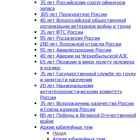
35 лет Российскому союзу офицеров
запаса
305 лет Прокуратуре России
40 лет Всероссийской общественной
организации ветеранов войны и труда
35 лет ФТС России
95 лет Росрезерву России
280 лет Дорожной отрасли России
95 лет Авиалесоохране России
40 лет Аварии на Чернобыльской АЭС
65 лет Первому в мире полету человека
в космос
35 лет Государственной службе по труду
и занятости населения
20 лет Национальному
антитеррористическому комитету
России
35 лет Возрождению казачества России
и Союза казаков России
80 лет Победы в Великой Отечественной
войне
Архив юбилейных тем
Назад
Архив юбилейных тем