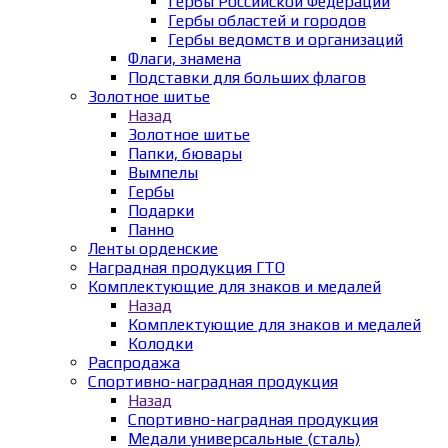
Гербы Российской Федерации
Гербы областей и городов
Гербы ведомств и организаций
Флаги, знамена
Подставки для больших флагов
Золотное шитье
Назад
Золотное шитье
Папки, бювары
Вымпелы
Гербы
Подарки
Панно
Ленты орденские
Наградная продукция ГТО
Комплектующие для знаков и медалей
Назад
Комплектующие для знаков и медалей
Колодки
Распродажа
Спортивно-наградная продукция
Назад
Спортивно-наградная продукция
Медали универсальные (сталь)