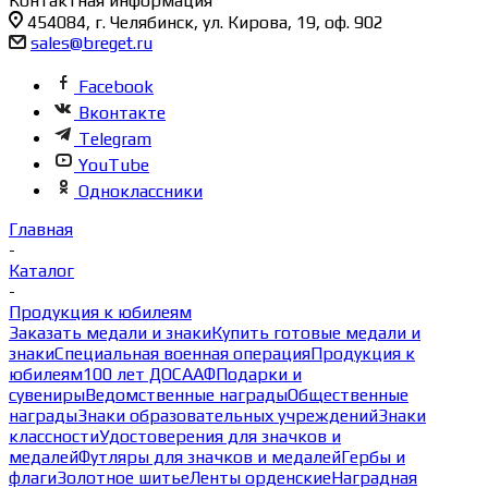
Контактная информация
454084, г. Челябинск, ул. Кирова, 19, оф. 902
sales@breget.ru
Facebook
Вконтакте
Telegram
YouTube
Одноклассники
Главная
-
Каталог
-
Продукция к юбилеям
Заказать медали и знаки
Купить готовые медали и
знаки
Специальная военная операция
Продукция к
юбилеям
100 лет ДОСААФ
Подарки и
сувениры
Ведомственные награды
Общественные
награды
Знаки образовательных учреждений
Знаки
классности
Удостоверения для значков и
медалей
Футляры для значков и медалей
Гербы и
флаги
Золотное шитье
Ленты орденские
Наградная