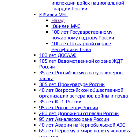
инспекции войск национальной
гвардии России
Юбилеи МЧС
Назад
Юбилеи МЧС
100 лет Государственному
пожарному надзору России
100 лет Пожарной охране
Республики Тыва
100 лет ДОСААФ
105 лет Ведомственной охране ЖДТ
России
35 лет Российскому союзу офицеров
запаса
305 лет Прокуратуре России
40 лет Всероссийской общественной
организации ветеранов войны и труда
35 лет ФТС России
95 лет Росрезерву России
280 лет Дорожной отрасли России
95 лет Авиалесоохране России
40 лет Аварии на Чернобыльской АЭС
65 лет Первому в мире полету человека
в космос