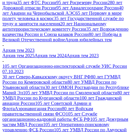
и труда
35 лет ФТС России
95 лет Росрезерву России
280 лет
Дорожной отрасли России
95 лет Авиалесоохране России
40
лет Аварии на Чернобыльской АЭС
65 лет Первому в мире
полету человека в космос
35 лет Государственной службе по
труду и занятости населения
20 лет Национальному
антитеррористическому комитету России
35 лет Возрождению
казачества России и Союза казаков России
80 лет Победы в
Великой Отечественной войне
Архив юбилейных тем
-
Архив тем 2023
Архив тем 2025
Архив тем 2024
Архив тем 2023
-
105 лет Организационно-инспекторской службе УИС России
07.10.2023
30 лет Северо-Кавказскому округу ВНГ РФ
80 лет ГУМВД
России по Кемеровской области
80 лет УМВД России по
Ульяновской области
30 лет ОМОН Росгвардии по Республике
Марий Эл
105 лет УМВД России по Смоленской области
80 лет
УМВД России по Курганской области
100 лет Гражданской
авиации России
105 лет Советской Армии и
Флота
Аэронавигация России
80 лет Войскам
правительственной связи ФСО
105 лет Службе
организационно-кадровой работы ФСБ РФ
105 лет Дежурным
частям МВД России
105 лет Оперативно-поисковому
управлению ФСБ России
105 лет УМВД России по Амурской