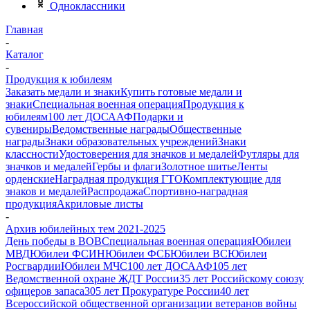
Одноклассники
Главная
-
Каталог
-
Продукция к юбилеям
Заказать медали и знаки
Купить готовые медали и
знаки
Специальная военная операция
Продукция к
юбилеям
100 лет ДОСААФ
Подарки и
сувениры
Ведомственные награды
Общественные
награды
Знаки образовательных учреждений
Знаки
классности
Удостоверения для значков и медалей
Футляры для
значков и медалей
Гербы и флаги
Золотное шитье
Ленты
орденские
Наградная продукция ГТО
Комплектующие для
знаков и медалей
Распродажа
Спортивно-наградная
продукция
Акриловые листы
-
Архив юбилейных тем 2021-2025
День победы в ВОВ
Специальная военная операция
Юбилеи
МВД
Юбилеи ФСИН
Юбилеи ФСБ
Юбилеи ВС
Юбилеи
Росгвардии
Юбилеи МЧС
100 лет ДОСААФ
105 лет
Ведомственной охране ЖДТ России
35 лет Российскому союзу
офицеров запаса
305 лет Прокуратуре России
40 лет
Всероссийской общественной организации ветеранов войны