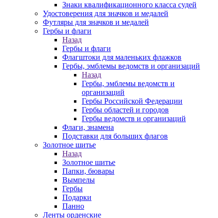
Знаки квалификационного класса судей
Удостоверения для значков и медалей
Футляры для значков и медалей
Гербы и флаги
Назад
Гербы и флаги
Флагштоки для маленьких флажков
Гербы, эмблемы ведомств и организаций
Назад
Гербы, эмблемы ведомств и
организаций
Гербы Российской Федерации
Гербы областей и городов
Гербы ведомств и организаций
Флаги, знамена
Подставки для больших флагов
Золотное шитье
Назад
Золотное шитье
Папки, бювары
Вымпелы
Гербы
Подарки
Панно
Ленты орденские