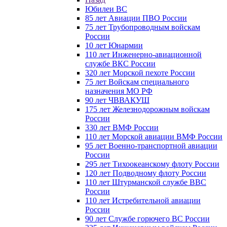
Юбилеи ВС
85 лет Авиации ПВО России
75 лет Трубопроводным войскам
России
10 лет Юнармии
110 лет Инженерно-авиационной
службе ВКС России
320 лет Морской пехоте России
75 лет Войскам специального
назначения МО РФ
90 лет ЧВВАКУШ
175 лет Железнодорожным войскам
России
330 лет ВМФ России
110 лет Морской авиации ВМФ России
95 лет Военно-транспортной авиации
России
295 лет Тихоокеанскому флоту России
120 лет Подводному флоту России
110 лет Штурманской службе ВВС
России
110 лет Истребительной авиации
России
90 лет Службе горючего ВС России