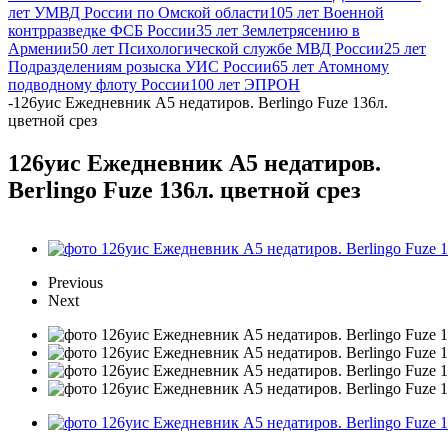
лет УМВД России по Омской области
105 лет Военной
контрразведке ФСБ России
35 лет Землетрясению в
Армении
50 лет Психологической службе МВД России
25 лет
Подразделениям розыска УИС России
65 лет Атомному
подводному флоту России
100 лет ЭПРОН
-
126уис Ежедневник А5 недатиров. Berlingo Fuze 136л.
цветной срез
126уис Ежедневник А5 недатиров.
Berlingo Fuze 136л. цветной срез
Previous
Next