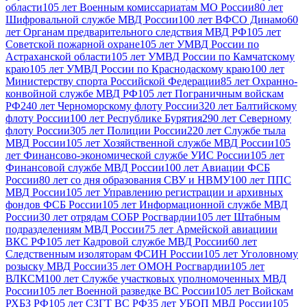
области
105 лет Военным комиссариатам МО России
80 лет
Шифровальной службе МВД России
100 лет ВФСО Динамо
60
лет Органам предварительного следствия МВД РФ
105 лет
Советской пожарной охране
105 лет УМВД России по
Астраханской области
105 лет УМВД России по Камчатскому
краю
105 лет УМВД России по Краснодаскому краю
100 лет
Министерству спорта Российской Федерации
85 лет Охранно-
конвойной службе МВД РФ
105 лет Пограничным войскам
РФ
240 лет Черноморскому флоту России
320 лет Балтийскому
флоту России
100 лет Республике Бурятия
290 лет Северному
флоту России
305 лет Полиции России
220 лет Службе тыла
МВД России
105 лет Хозяйственной службе МВД России
105
лет Финансово-экономической службе УИС России
105 лет
Финансовой службе МВД России
100 лет Авиации ФСБ
России
80 лет со дня образования СВУ и НВМУ
100 лет ППС
МВД России
105 лет Управлению регистрации и архивных
фондов ФСБ России
105 лет Информационной службе МВД
России
30 лет отрядам СОБР Росгвардии
105 лет Штабным
подразделениям МВД России
75 лет Армейской авиациии
ВКС РФ
105 лет Кадровой службе МВД России
60 лет
Следственным изоляторам ФСИН России
105 лет Уголовному
розыску МВД России
35 лет ОМОН Росгвардии
105 лет
ВЛКСМ
100 лет Службе участковых уполномоченных МВД
России
105 лет Военной разведке ВС России
105 лет Войскам
РХБЗ РФ
105 лет СЗГТ ВС РФ
35 лет УБОП МВД России
105