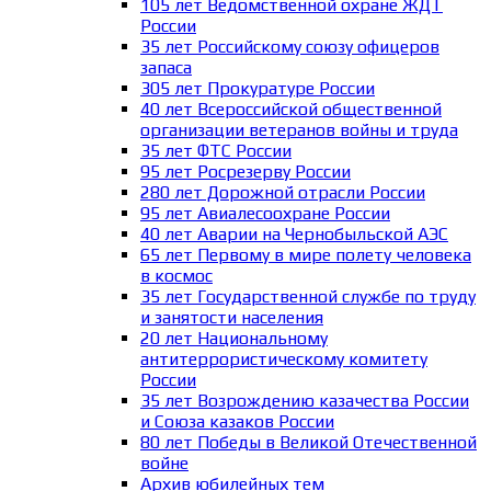
105 лет Ведомственной охране ЖДТ
России
35 лет Российскому союзу офицеров
запаса
305 лет Прокуратуре России
40 лет Всероссийской общественной
организации ветеранов войны и труда
35 лет ФТС России
95 лет Росрезерву России
280 лет Дорожной отрасли России
95 лет Авиалесоохране России
40 лет Аварии на Чернобыльской АЭС
65 лет Первому в мире полету человека
в космос
35 лет Государственной службе по труду
и занятости населения
20 лет Национальному
антитеррористическому комитету
России
35 лет Возрождению казачества России
и Союза казаков России
80 лет Победы в Великой Отечественной
войне
Архив юбилейных тем