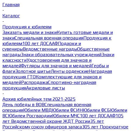
Главная
-
Каталог
-
Продукция к юбилеям
Заказать медали и знаки
Купить готовые медали и
знаки
Специальная военная операция
Продукция к
юбилеям
100 лет ДОСААФ
Подарки и
сувениры
Ведомственные награды
Общественные
награды
Знаки образовательных учреждений
Знаки
классности
Удостоверения для значков и
медалей
Футляры для значков и медалей
Гербы и
флаги
Золотное шитье
Ленты орденские
Наградная
продукция ГТО
Комплектующие для знаков и
медалей
Распродажа
Спортивно-наградная
продукция
Акриловые листы
-
Архив юбилейных тем 2021-2025
День победы в ВОВ
Специальная военная
операция
Юбилеи МВД
Юбилеи ФСИН
Юбилеи ФСБ
Юбилеи
ВС
Юбилеи Росгвардии
Юбилеи МЧС
100 лет ДОСААФ
105
лет Ведомственной охране ЖДТ России
35 лет
Российскому союзу офицеров запаса
305 лет Прокуратуре