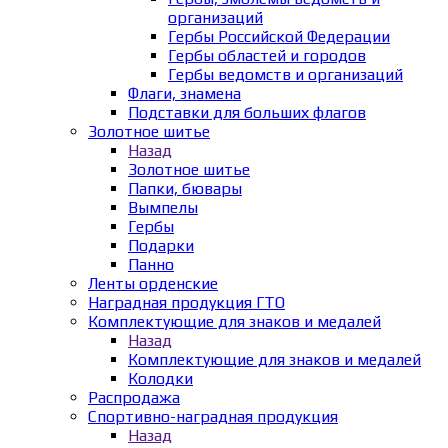
организаций
Гербы Российской Федерации
Гербы областей и городов
Гербы ведомств и организаций
Флаги, знамена
Подставки для больших флагов
Золотное шитье
Назад
Золотное шитье
Папки, бювары
Вымпелы
Гербы
Подарки
Панно
Ленты орденские
Наградная продукция ГТО
Комплектующие для знаков и медалей
Назад
Комплектующие для знаков и медалей
Колодки
Распродажа
Спортивно-наградная продукция
Назад