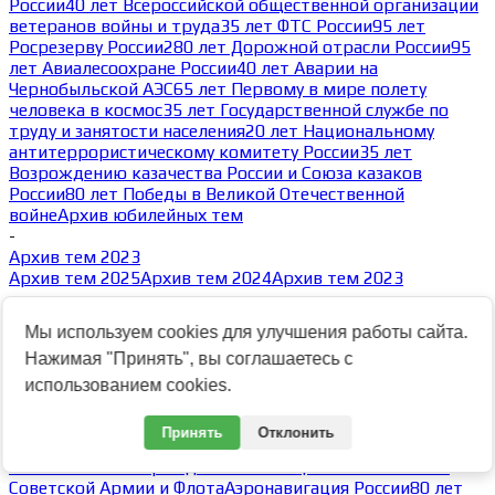
России
40 лет Всероссийской общественной организации
ветеранов войны и труда
35 лет ФТС России
95 лет
Росрезерву России
280 лет Дорожной отрасли России
95
лет Авиалесоохране России
40 лет Аварии на
Чернобыльской АЭС
65 лет Первому в мире полету
человека в космос
35 лет Государственной службе по
труду и занятости населения
20 лет Национальному
антитеррористическому комитету России
35 лет
Возрождению казачества России и Союза казаков
России
80 лет Победы в Великой Отечественной
войне
Архив юбилейных тем
-
Архив тем 2023
Архив тем 2025
Архив тем 2024
Архив тем 2023
-
105 лет Оперативно-поисковому управлению ФСБ России
Мы используем cookies для улучшения работы сайта.
18.03.2023
Нажимая "Принять", вы соглашаетесь с
30 лет Северо-Кавказскому округу ВНГ РФ
80 лет ГУМВД
России по Кемеровской области
80 лет УМВД России по
использованием cookies.
Ульяновской области
30 лет ОМОН Росгвардии по
Республике Марий Эл
105 лет УМВД России по
Принять
Отклонить
Смоленской области
80 лет УМВД России по Курганской
области
100 лет Гражданской авиации России
105 лет
Советской Армии и Флота
Аэронавигация России
80 лет