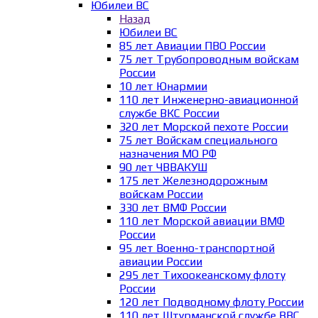
Юбилеи ВС
Назад
Юбилеи ВС
85 лет Авиации ПВО России
75 лет Трубопроводным войскам
России
10 лет Юнармии
110 лет Инженерно-авиационной
службе ВКС России
320 лет Морской пехоте России
75 лет Войскам специального
назначения МО РФ
90 лет ЧВВАКУШ
175 лет Железнодорожным
войскам России
330 лет ВМФ России
110 лет Морской авиации ВМФ
России
95 лет Военно-транспортной
авиации России
295 лет Тихоокеанскому флоту
России
120 лет Подводному флоту России
110 лет Штурманской службе ВВС