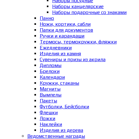
Наборы посудные
Наборы канцелярские
Наборы подарочные со знаками
Панно
Ножи, кортики, сабли
Папки для документов
Ручки и карандаши
Термосы, термокружки, фляжки
Ежедневники
Изделия из камня
Сувениры и призы из акрила
Дипломы
Брелоки
Календари
Кружки, стаканы
Магниты
Вымпелы
Пакеты
Футболки, Бейсболки
Флешки
Ложки
Наклейки
Изделия из дерева
Ведомственные награды