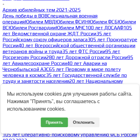
-
Архив юбилейных тем 2021-2025
День победы в ВОВ
Специальная военная
операция
Юбилеи МВД
Юбилеи ФСИН
Юбилеи ФСБ
Юбилеи
ВС
Юбилеи Росгвардии
Юбилеи МЧС
100 лет ДОСААФ
105
лет Ведомственной охране ЖДТ России
35 лет
Российскому союзу офицеров запаса
305 лет Прокуратуре
России
40 лет Всероссийской общественной организации
ветеранов войны и труда
35 лет ФТС России
95 лет
Росрезерву России
280 лет Дорожной отрасли России
95
лет Авиалесоохране России
40 лет Аварии на
Чернобыльской АЭС
65 лет Первому в мире полету
человека в космос
35 лет Государственной службе по
труду и занятости населения
20 лет Национальному
антитеррористическому комитету России
35 лет
Возрождению казачества России и Союза казаков
Мы используем cookies для улучшения работы сайта.
России
80 лет Победы в Великой Отечественной
Нажимая "Принять", вы соглашаетесь с
войне
Архив юбилейных тем
использованием cookies.
-
Архив тем 2023
Архив тем 2025
Архив тем 2024
Архив тем 2023
Принять
Отклонить
-
105 лет Оперативно-поисковому управлению ФСБ России