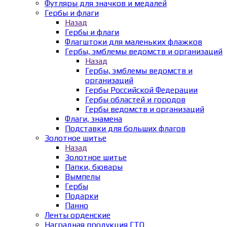
Футляры для значков и медалей
Гербы и флаги
Назад
Гербы и флаги
Флагштоки для маленьких флажков
Гербы, эмблемы ведомств и организаций
Назад
Гербы, эмблемы ведомств и
организаций
Гербы Российской Федерации
Гербы областей и городов
Гербы ведомств и организаций
Флаги, знамена
Подставки для больших флагов
Золотное шитье
Назад
Золотное шитье
Папки, бювары
Вымпелы
Гербы
Подарки
Панно
Ленты орденские
Наградная продукция ГТО