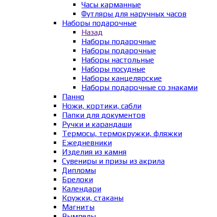
Часы карманные
Футляры для наручных часов
Наборы подарочные
Назад
Наборы подарочные
Наборы подарочные
Наборы настольные
Наборы посудные
Наборы канцелярские
Наборы подарочные со знаками
Панно
Ножи, кортики, сабли
Папки для документов
Ручки и карандаши
Термосы, термокружки, фляжки
Ежедневники
Изделия из камня
Сувениры и призы из акрила
Дипломы
Брелоки
Календари
Кружки, стаканы
Магниты
Вымпелы