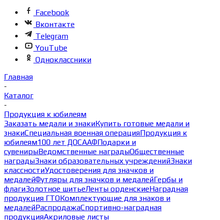
Facebook
Вконтакте
Telegram
YouTube
Одноклассники
Главная
-
Каталог
-
Продукция к юбилеям
Заказать медали и знаки
Купить готовые медали и
знаки
Специальная военная операция
Продукция к
юбилеям
100 лет ДОСААФ
Подарки и
сувениры
Ведомственные награды
Общественные
награды
Знаки образовательных учреждений
Знаки
классности
Удостоверения для значков и
медалей
Футляры для значков и медалей
Гербы и
флаги
Золотное шитье
Ленты орденские
Наградная
продукция ГТО
Комплектующие для знаков и
медалей
Распродажа
Спортивно-наградная
продукция
Акриловые листы