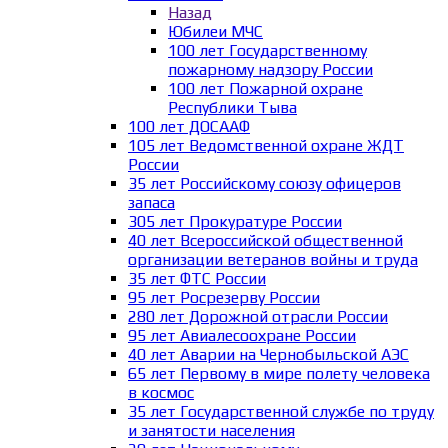
Назад
Юбилеи МЧС
100 лет Государственному
пожарному надзору России
100 лет Пожарной охране
Республики Тыва
100 лет ДОСААФ
105 лет Ведомственной охране ЖДТ
России
35 лет Российскому союзу офицеров
запаса
305 лет Прокуратуре России
40 лет Всероссийской общественной
организации ветеранов войны и труда
35 лет ФТС России
95 лет Росрезерву России
280 лет Дорожной отрасли России
95 лет Авиалесоохране России
40 лет Аварии на Чернобыльской АЭС
65 лет Первому в мире полету человека
в космос
35 лет Государственной службе по труду
и занятости населения