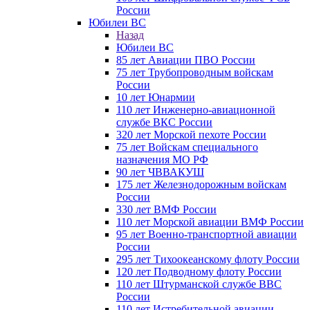
России
Юбилеи ВС
Назад
Юбилеи ВС
85 лет Авиации ПВО России
75 лет Трубопроводным войскам
России
10 лет Юнармии
110 лет Инженерно-авиационной
службе ВКС России
320 лет Морской пехоте России
75 лет Войскам специального
назначения МО РФ
90 лет ЧВВАКУШ
175 лет Железнодорожным войскам
России
330 лет ВМФ России
110 лет Морской авиации ВМФ России
95 лет Военно-транспортной авиации
России
295 лет Тихоокеанскому флоту России
120 лет Подводному флоту России
110 лет Штурманской службе ВВС
России
110 лет Истребительной авиации