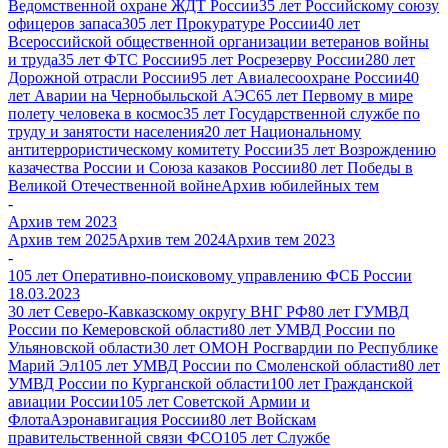
Ведомственной охране ЖДТ России
35 лет Российскому союзу
офицеров запаса
305 лет Прокуратуре России
40 лет
Всероссийской общественной организации ветеранов войны
и труда
35 лет ФТС России
95 лет Росрезерву России
280 лет
Дорожной отрасли России
95 лет Авиалесоохране России
40
лет Аварии на Чернобыльской АЭС
65 лет Первому в мире
полету человека в космос
35 лет Государственной службе по
труду и занятости населения
20 лет Национальному
антитеррористическому комитету России
35 лет Возрождению
казачества России и Союза казаков России
80 лет Победы в
Великой Отечественной войне
Архив юбилейных тем
-
Архив тем 2023
Архив тем 2025
Архив тем 2024
Архив тем 2023
-
105 лет Оперативно-поисковому управлению ФСБ России
18.03.2023
30 лет Северо-Кавказскому округу ВНГ РФ
80 лет ГУМВД
России по Кемеровской области
80 лет УМВД России по
Ульяновской области
30 лет ОМОН Росгвардии по Республике
Марий Эл
105 лет УМВД России по Смоленской области
80 лет
УМВД России по Курганской области
100 лет Гражданской
авиации России
105 лет Советской Армии и
Флота
Аэронавигация России
80 лет Войскам
правительственной связи ФСО
105 лет Службе