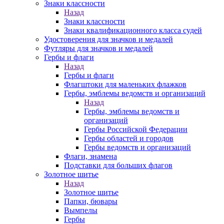
Знаки классности
Назад
Знаки классности
Знаки квалификационного класса судей
Удостоверения для значков и медалей
Футляры для значков и медалей
Гербы и флаги
Назад
Гербы и флаги
Флагштоки для маленьких флажков
Гербы, эмблемы ведомств и организаций
Назад
Гербы, эмблемы ведомств и
организаций
Гербы Российской Федерации
Гербы областей и городов
Гербы ведомств и организаций
Флаги, знамена
Подставки для больших флагов
Золотное шитье
Назад
Золотное шитье
Папки, бювары
Вымпелы
Гербы