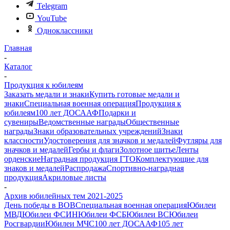
Telegram
YouTube
Одноклассники
Главная
-
Каталог
-
Продукция к юбилеям
Заказать медали и знаки
Купить готовые медали и
знаки
Специальная военная операция
Продукция к
юбилеям
100 лет ДОСААФ
Подарки и
сувениры
Ведомственные награды
Общественные
награды
Знаки образовательных учреждений
Знаки
классности
Удостоверения для значков и медалей
Футляры для
значков и медалей
Гербы и флаги
Золотное шитье
Ленты
орденские
Наградная продукция ГТО
Комплектующие для
знаков и медалей
Распродажа
Спортивно-наградная
продукция
Акриловые листы
-
Архив юбилейных тем 2021-2025
День победы в ВОВ
Специальная военная операция
Юбилеи
МВД
Юбилеи ФСИН
Юбилеи ФСБ
Юбилеи ВС
Юбилеи
Росгвардии
Юбилеи МЧС
100 лет ДОСААФ
105 лет