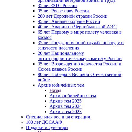
организации ветеранов войны и труда
35 лет ФТС России
95 лет Росрезерву России
280 лет Дорожной отрасли России
95 лет Авиалесоохране России
40 лет Аварии на Чернобыльской АЭС
65 лет Первому в мире полету человека в
космос
35 лет Государственной службе по труду и
занятости населения
20 лет Национальному
антитеррористическому комитету России
35 лет Возрождению казачества России и
Союза казаков России
80 лет Победы в Великой Отечественной
войне
Архив юбилейных тем
Назад
Архив юбилейных тем
Архив тем 2025
Архив тем 2024
Архив тем 2023
Специальная военная операция
100 лет ДОСААФ
Подарки и сувениры