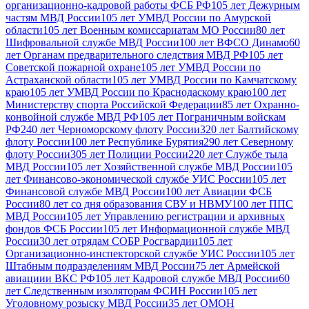
организационно-кадровой работы ФСБ РФ
105 лет Дежурным
частям МВД России
105 лет УМВД России по Амурской
области
105 лет Военным комиссариатам МО России
80 лет
Шифровальной службе МВД России
100 лет ВФСО Динамо
60
лет Органам предварительного следствия МВД РФ
105 лет
Советской пожарной охране
105 лет УМВД России по
Астраханской области
105 лет УМВД России по Камчатскому
краю
105 лет УМВД России по Краснодаскому краю
100 лет
Министерству спорта Российской Федерации
85 лет Охранно-
конвойной службе МВД РФ
105 лет Пограничным войскам
РФ
240 лет Черноморскому флоту России
320 лет Балтийскому
флоту России
100 лет Республике Бурятия
290 лет Северному
флоту России
305 лет Полиции России
220 лет Службе тыла
МВД России
105 лет Хозяйственной службе МВД России
105
лет Финансово-экономической службе УИС России
105 лет
Финансовой службе МВД России
100 лет Авиации ФСБ
России
80 лет со дня образования СВУ и НВМУ
100 лет ППС
МВД России
105 лет Управлению регистрации и архивных
фондов ФСБ России
105 лет Информационной службе МВД
России
30 лет отрядам СОБР Росгвардии
105 лет
Организационно-инспекторской службе УИС России
105 лет
Штабным подразделениям МВД России
75 лет Армейской
авиациии ВКС РФ
105 лет Кадровой службе МВД России
60
лет Следственным изоляторам ФСИН России
105 лет
Уголовному розыску МВД России
35 лет ОМОН