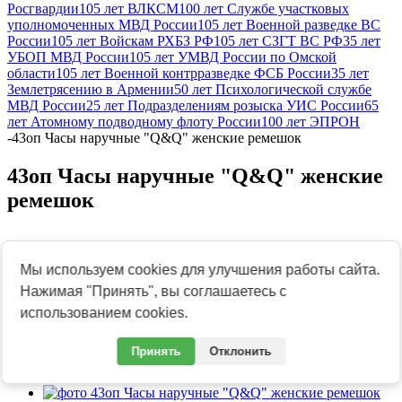
Росгвардии
105 лет ВЛКСМ
100 лет Службе участковых
уполномоченных МВД России
105 лет Военной разведке ВС
России
105 лет Войскам РХБЗ РФ
105 лет СЗГТ ВС РФ
35 лет
УБОП МВД России
105 лет УМВД России по Омской
области
105 лет Военной контрразведке ФСБ России
35 лет
Землетрясению в Армении
50 лет Психологической службе
МВД России
25 лет Подразделениям розыска УИС России
65
лет Атомному подводному флоту России
100 лет ЭПРОН
-
43оп Часы наручные "Q&Q" женские ремешок
43оп Часы наручные "Q&Q" женские
ремешок
Мы используем cookies для улучшения работы сайта.
Previous
Нажимая "Принять", вы соглашаетесь с
Next
использованием cookies.
Принять
Отклонить