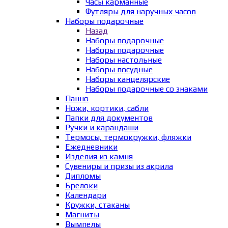
Часы карманные
Футляры для наручных часов
Наборы подарочные
Назад
Наборы подарочные
Наборы подарочные
Наборы настольные
Наборы посудные
Наборы канцелярские
Наборы подарочные со знаками
Панно
Ножи, кортики, сабли
Папки для документов
Ручки и карандаши
Термосы, термокружки, фляжки
Ежедневники
Изделия из камня
Сувениры и призы из акрила
Дипломы
Брелоки
Календари
Кружки, стаканы
Магниты
Вымпелы