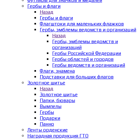
Футляры для значков и медалей
Гербы и флаги
Назад
Гербы и флаги
Флагштоки для маленьких флажков
Гербы, эмблемы ведомств и организаций
Назад
Гербы, эмблемы ведомств и
организаций
Гербы Российской Федерации
Гербы областей и городов
Гербы ведомств и организаций
Флаги, знамена
Подставки для больших флагов
Золотное шитье
Назад
Золотное шитье
Папки, бювары
Вымпелы
Гербы
Подарки
Панно
Ленты орденские
Наградная продукция ГТО