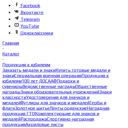
Facebook
Вконтакте
Telegram
YouTube
Одноклассники
Главная
-
Каталог
-
Продукция к юбилеям
Заказать медали и знаки
Купить готовые медали и
знаки
Специальная военная операция
Продукция к
юбилеям
100 лет ДОСААФ
Подарки и
сувениры
Ведомственные награды
Общественные
награды
Знаки образовательных учреждений
Знаки
классности
Удостоверения для значков и
медалей
Футляры для значков и медалей
Гербы и
флаги
Золотное шитье
Ленты орденские
Наградная
продукция ГТО
Комплектующие для знаков и
медалей
Распродажа
Спортивно-наградная
продукция
Акриловые листы