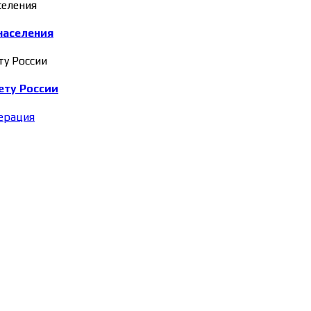
населения
ету России
ерация