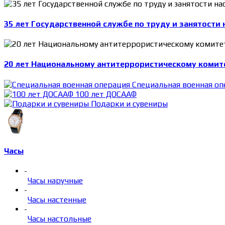
35 лет Государственной службе по труду и занятости 
20 лет Национальному антитеррористическому комит
Специальная военная оп
100 лет ДОСААФ
Подарки и сувениры
Часы
-
Часы наручные
-
Часы настенные
-
Часы настольные