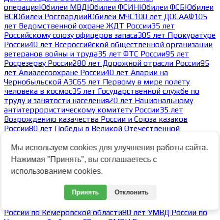
операция
Юбилеи МВД
Юбилеи ФСИН
Юбилеи ФСБ
Юбилеи
ВС
Юбилеи Росгвардии
Юбилеи МЧС
100 лет ДОСААФ
105
лет Ведомственной охране ЖДТ России
35 лет
Российскому союзу офицеров запаса
305 лет Прокуратуре
России
40 лет Всероссийской общественной организации
ветеранов войны и труда
35 лет ФТС России
95 лет
Росрезерву России
280 лет Дорожной отрасли России
95
лет Авиалесоохране России
40 лет Аварии на
Чернобыльской АЭС
65 лет Первому в мире полету
человека в космос
35 лет Государственной службе по
труду и занятости населения
20 лет Национальному
антитеррористическому комитету России
35 лет
Возрождению казачества России и Союза казаков
России
80 лет Победы в Великой Отечественной
войне
Архив юбилейных тем
-
Мы используем cookies для улучшения работы сайта.
Архив тем 2023
Нажимая "Принять", вы соглашаетесь с
Архив тем 2025
Архив тем 2024
Архив тем 2023
использованием cookies.
-
100 лет Службе участковых уполномоченных МВД России
Принять
Отклонить
17.11.2023
30 лет Северо-Кавказскому округу ВНГ РФ
80 лет ГУМВД
России по Кемеровской области
80 лет УМВД России по