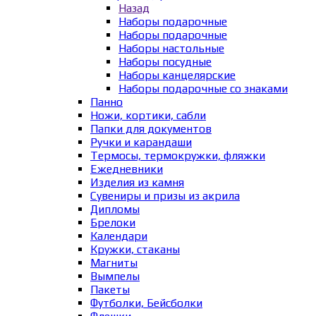
Назад
Наборы подарочные
Наборы подарочные
Наборы настольные
Наборы посудные
Наборы канцелярские
Наборы подарочные со знаками
Панно
Ножи, кортики, сабли
Папки для документов
Ручки и карандаши
Термосы, термокружки, фляжки
Ежедневники
Изделия из камня
Сувениры и призы из акрила
Дипломы
Брелоки
Календари
Кружки, стаканы
Магниты
Вымпелы
Пакеты
Футболки, Бейсболки