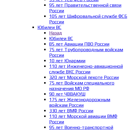
95 лет Правительственной связи
России
105 лет Шифровальной службе ФСБ
России
Юбилеи ВС
Назад
Юбилеи ВС
85 лет Авиации ПВО России
75 лет Трубопроводным войскам
России
10 лет Юнармии
110 лет Инженерно-авиационной
службе ВКС России
320 лет Морской пехоте России
75 лет Войскам специального
назначения МО РФ
90 лет ЧВВАКУШ
175 лет Железнодорожным
войскам России
330 лет ВМФ России
110 лет Морской авиации ВМФ
России
95 лет Военно-транспортной