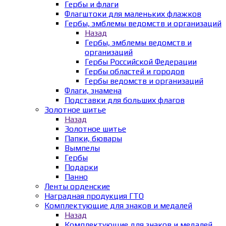
Гербы и флаги
Флагштоки для маленьких флажков
Гербы, эмблемы ведомств и организаций
Назад
Гербы, эмблемы ведомств и
организаций
Гербы Российской Федерации
Гербы областей и городов
Гербы ведомств и организаций
Флаги, знамена
Подставки для больших флагов
Золотное шитье
Назад
Золотное шитье
Папки, бювары
Вымпелы
Гербы
Подарки
Панно
Ленты орденские
Наградная продукция ГТО
Комплектующие для знаков и медалей
Назад
Комплектующие для знаков и медалей