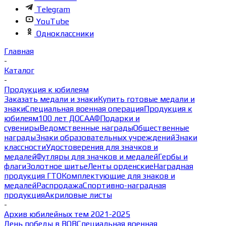
Telegram
YouTube
Одноклассники
Главная
-
Каталог
-
Продукция к юбилеям
Заказать медали и знаки
Купить готовые медали и
знаки
Специальная военная операция
Продукция к
юбилеям
100 лет ДОСААФ
Подарки и
сувениры
Ведомственные награды
Общественные
награды
Знаки образовательных учреждений
Знаки
классности
Удостоверения для значков и
медалей
Футляры для значков и медалей
Гербы и
флаги
Золотное шитье
Ленты орденские
Наградная
продукция ГТО
Комплектующие для знаков и
медалей
Распродажа
Спортивно-наградная
продукция
Акриловые листы
-
Архив юбилейных тем 2021-2025
День победы в ВОВ
Специальная военная