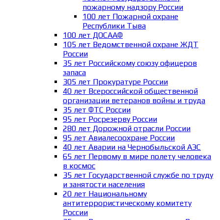
пожарному надзору России
100 лет Пожарной охране
Республики Тыва
100 лет ДОСААФ
105 лет Ведомственной охране ЖДТ
России
35 лет Российскому союзу офицеров
запаса
305 лет Прокуратуре России
40 лет Всероссийской общественной
организации ветеранов войны и труда
35 лет ФТС России
95 лет Росрезерву России
280 лет Дорожной отрасли России
95 лет Авиалесоохране России
40 лет Аварии на Чернобыльской АЭС
65 лет Первому в мире полету человека
в космос
35 лет Государственной службе по труду
и занятости населения
20 лет Национальному
антитеррористическому комитету
России