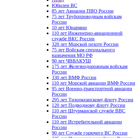
Юбилеи ВС
85 лет Авиации ПВО России
75 лет Трубопроводным войскам
России
10 лет Юнармии
110 лет Инженерно-авиационной
службе ВКС России
320 лет Морской пехоте России
75 лет Войскам специального
назначения МО РФ
90 лет ЧВВАКУШ
175 лет Железнодорожным войскам
России
330 лет ВМФ России
110 лет Морской авиации ВМФ России
95 лет Военно-транспортной авиации
России
295 лет Тихоокеанскому флоту России
120 лет Подводному флоту России
110 лет Штурманской службе ВВС
России
110 лет Истребительной авиации
России
90 лет Службе горючего ВС России