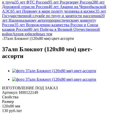
и труда
35 лет ФТС России
95 лет Росрезерву России
280 лет
Дорожной отрасли России
40 лет Аварии на Чернобыльской
АЭС
65 лет Первому в мире полету человека в космос
35 лет
Государственной службе по труду и занятости населения
20
лет Национальному антитеррористическому комитету
России
35 лет Возрождению казачества России и Союза
казаков России
80 лет Победы в Великой Отечественной
войне
Архив юбилейных тем
-
37алп Блокнот (120х80 мм) цвет-ассорти
37алп Блокнот (120х80 мм) цвет-
ассорти
ИЗГОТОВЛЕНИЕ ПОД ЗАКАЗ
Артикул:
Н00122149
Свойства
Размер
120х80 мм
130
руб.
/шт