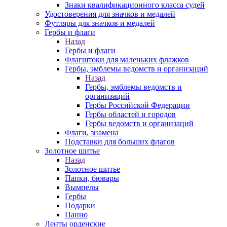
Знаки квалификационного класса судей
Удостоверения для значков и медалей
Футляры для значков и медалей
Гербы и флаги
Назад
Гербы и флаги
Флагштоки для маленьких флажков
Гербы, эмблемы ведомств и организаций
Назад
Гербы, эмблемы ведомств и
организаций
Гербы Российской Федерации
Гербы областей и городов
Гербы ведомств и организаций
Флаги, знамена
Подставки для больших флагов
Золотное шитье
Назад
Золотное шитье
Папки, бювары
Вымпелы
Гербы
Подарки
Панно
Ленты орденские