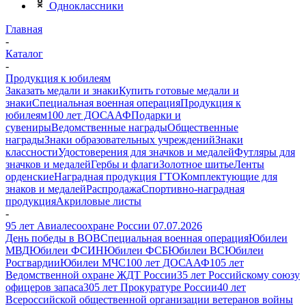
Одноклассники
Главная
-
Каталог
-
Продукция к юбилеям
Заказать медали и знаки
Купить готовые медали и
знаки
Специальная военная операция
Продукция к
юбилеям
100 лет ДОСААФ
Подарки и
сувениры
Ведомственные награды
Общественные
награды
Знаки образовательных учреждений
Знаки
классности
Удостоверения для значков и медалей
Футляры для
значков и медалей
Гербы и флаги
Золотное шитье
Ленты
орденские
Наградная продукция ГТО
Комплектующие для
знаков и медалей
Распродажа
Спортивно-наградная
продукция
Акриловые листы
-
95 лет Авиалесоохране России 07.07.2026
День победы в ВОВ
Специальная военная операция
Юбилеи
МВД
Юбилеи ФСИН
Юбилеи ФСБ
Юбилеи ВС
Юбилеи
Росгвардии
Юбилеи МЧС
100 лет ДОСААФ
105 лет
Ведомственной охране ЖДТ России
35 лет Российскому союзу
офицеров запаса
305 лет Прокуратуре России
40 лет
Всероссийской общественной организации ветеранов войны