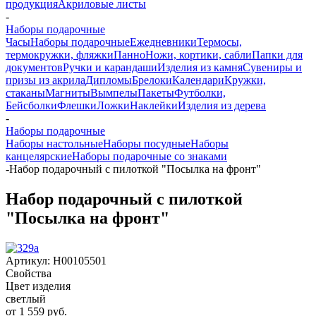
продукция
Акриловые листы
-
Наборы подарочные
Часы
Наборы подарочные
Ежедневники
Термосы,
термокружки, фляжки
Панно
Ножи, кортики, сабли
Папки для
документов
Ручки и карандаши
Изделия из камня
Сувениры и
призы из акрила
Дипломы
Брелоки
Календари
Кружки,
стаканы
Магниты
Вымпелы
Пакеты
Футболки,
Бейсболки
Флешки
Ложки
Наклейки
Изделия из дерева
-
Наборы подарочные
Наборы настольные
Наборы посудные
Наборы
канцелярские
Наборы подарочные со знаками
-
Набор подарочный с пилоткой "Посылка на фронт"
Набор подарочный с пилоткой
"Посылка на фронт"
Артикул:
Н00105501
Свойства
Цвет изделия
светлый
от
1 559 руб.