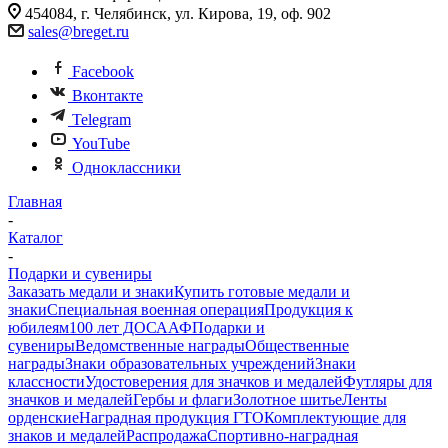
454084, г. Челябинск, ул. Кирова, 19, оф. 902
sales@breget.ru
Facebook
Вконтакте
Telegram
YouTube
Одноклассники
Главная
-
Каталог
-
Подарки и сувениры
Заказать медали и знаки
Купить готовые медали и
знаки
Специальная военная операция
Продукция к
юбилеям
100 лет ДОСААФ
Подарки и
сувениры
Ведомственные награды
Общественные
награды
Знаки образовательных учреждений
Знаки
классности
Удостоверения для значков и медалей
Футляры для
значков и медалей
Гербы и флаги
Золотное шитье
Ленты
орденские
Наградная продукция ГТО
Комплектующие для
знаков и медалей
Распродажа
Спортивно-наградная