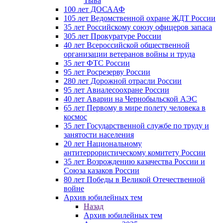
Тыва
100 лет ДОСААФ
105 лет Ведомственной охране ЖДТ России
35 лет Российскому союзу офицеров запаса
305 лет Прокуратуре России
40 лет Всероссийской общественной
организации ветеранов войны и труда
35 лет ФТС России
95 лет Росрезерву России
280 лет Дорожной отрасли России
95 лет Авиалесоохране России
40 лет Аварии на Чернобыльской АЭС
65 лет Первому в мире полету человека в
космос
35 лет Государственной службе по труду и
занятости населения
20 лет Национальному
антитеррористическому комитету России
35 лет Возрождению казачества России и
Союза казаков России
80 лет Победы в Великой Отечественной
войне
Архив юбилейных тем
Назад
Архив юбилейных тем