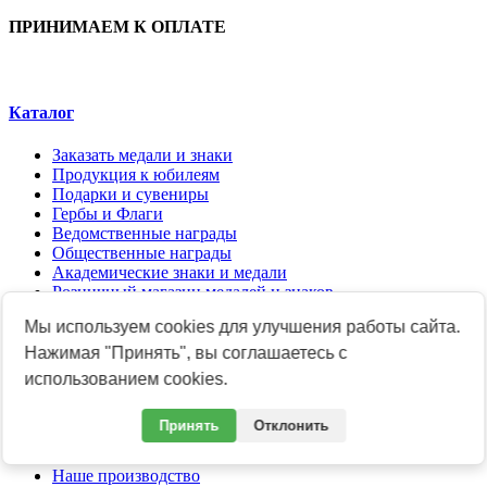
ПРИНИМАЕМ К ОПЛАТЕ
Каталог
Заказать медали и знаки
Продукция к юбилеям
Подарки и сувениры
Гербы и Флаги
Ведомственные награды
Общественные награды
Академические знаки и медали
Розничный магазин медалей и знаков
Акриловые листы
Мы используем cookies для улучшения работы сайта.
Нажимая "Принять", вы соглашаетесь с
Компания
использованием cookies.
О компании
Отзывы о компании
Принять
Отклонить
Новости
Контакты
Наше производство