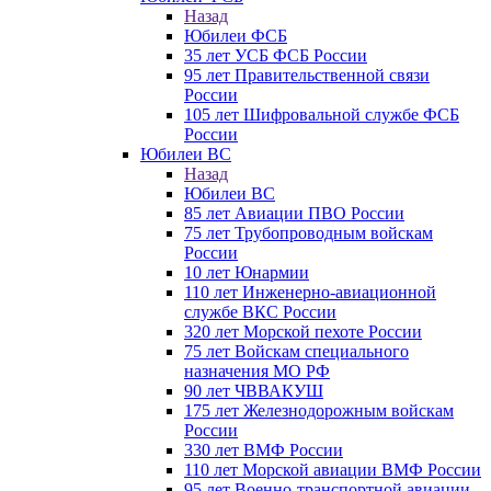
Назад
Юбилеи ФСБ
35 лет УСБ ФСБ России
95 лет Правительственной связи
России
105 лет Шифровальной службе ФСБ
России
Юбилеи ВС
Назад
Юбилеи ВС
85 лет Авиации ПВО России
75 лет Трубопроводным войскам
России
10 лет Юнармии
110 лет Инженерно-авиационной
службе ВКС России
320 лет Морской пехоте России
75 лет Войскам специального
назначения МО РФ
90 лет ЧВВАКУШ
175 лет Железнодорожным войскам
России
330 лет ВМФ России
110 лет Морской авиации ВМФ России
95 лет Военно-транспортной авиации