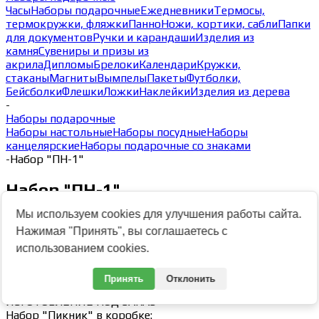
Часы
Наборы подарочные
Ежедневники
Термосы,
термокружки, фляжки
Панно
Ножи, кортики, сабли
Папки
для документов
Ручки и карандаши
Изделия из
камня
Сувениры и призы из
акрила
Дипломы
Брелоки
Календари
Кружки,
стаканы
Магниты
Вымпелы
Пакеты
Футболки,
Бейсболки
Флешки
Ложки
Наклейки
Изделия из дерева
-
Наборы подарочные
Наборы настольные
Наборы посудные
Наборы
канцелярские
Наборы подарочные со знаками
-
Набор "ПН-1"
Набор "ПН-1"
Мы используем cookies для улучшения работы сайта.
Нажимая "Принять", вы соглашаетесь с
Артикул:
Н0000099133
Свойства
использованием cookies.
Размер
285х240х115 мм
Принять
Отклонить
от
2 191 руб.
ИЗГОТОВЛЕНИЕ ПОД ЗАКАЗ
Набор "Пикник" в коробке: