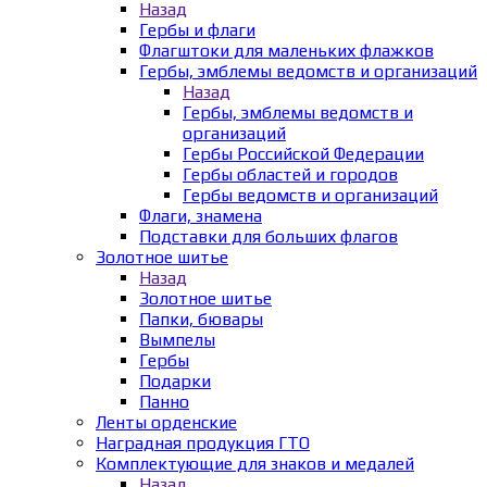
Назад
Гербы и флаги
Флагштоки для маленьких флажков
Гербы, эмблемы ведомств и организаций
Назад
Гербы, эмблемы ведомств и
организаций
Гербы Российской Федерации
Гербы областей и городов
Гербы ведомств и организаций
Флаги, знамена
Подставки для больших флагов
Золотное шитье
Назад
Золотное шитье
Папки, бювары
Вымпелы
Гербы
Подарки
Панно
Ленты орденские
Наградная продукция ГТО
Комплектующие для знаков и медалей
Назад