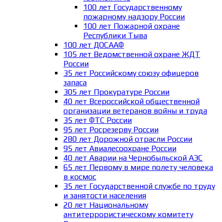
100 лет Государственному
пожарному надзору России
100 лет Пожарной охране
Республики Тыва
100 лет ДОСААФ
105 лет Ведомственной охране ЖДТ
России
35 лет Российскому союзу офицеров
запаса
305 лет Прокуратуре России
40 лет Всероссийской общественной
организации ветеранов войны и труда
35 лет ФТС России
95 лет Росрезерву России
280 лет Дорожной отрасли России
95 лет Авиалесоохране России
40 лет Аварии на Чернобыльской АЭС
65 лет Первому в мире полету человека
в космос
35 лет Государственной службе по труду
и занятости населения
20 лет Национальному
антитеррористическому комитету