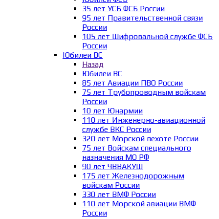
35 лет УСБ ФСБ России
95 лет Правительственной связи
России
105 лет Шифровальной службе ФСБ
России
Юбилеи ВС
Назад
Юбилеи ВС
85 лет Авиации ПВО России
75 лет Трубопроводным войскам
России
10 лет Юнармии
110 лет Инженерно-авиационной
службе ВКС России
320 лет Морской пехоте России
75 лет Войскам специального
назначения МО РФ
90 лет ЧВВАКУШ
175 лет Железнодорожным
войскам России
330 лет ВМФ России
110 лет Морской авиации ВМФ
России