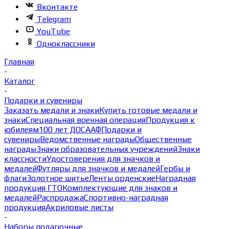
Вконтакте
Telegram
YouTube
Одноклассники
Главная
-
Каталог
-
Подарки и сувениры
Заказать медали и знаки
Купить готовые медали и
знаки
Специальная военная операция
Продукция к
юбилеям
100 лет ДОСААФ
Подарки и
сувениры
Ведомственные награды
Общественные
награды
Знаки образовательных учреждений
Знаки
классности
Удостоверения для значков и
медалей
Футляры для значков и медалей
Гербы и
флаги
Золотное шитье
Ленты орденские
Наградная
продукция ГТО
Комплектующие для знаков и
медалей
Распродажа
Спортивно-наградная
продукция
Акриловые листы
-
Наборы подарочные