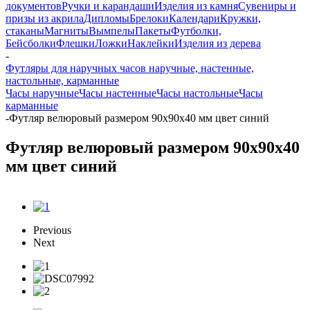
документов
Ручки и карандаши
Изделия из камня
Сувениры и
призы из акрила
Дипломы
Брелоки
Календари
Кружки,
стаканы
Магниты
Вымпелы
Пакеты
Футболки,
Бейсболки
Флешки
Ложки
Наклейки
Изделия из дерева
-
Футляры для наручных часов наручные, настенные,
настольные, карманные
Часы наручные
Часы настенные
Часы настольные
Часы
карманные
-
Футляр велюровый размером 90х90х40 мм цвет синий
Футляр велюровый размером 90х90х40
мм цвет синий
Previous
Next