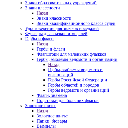
Знаки образовательных учреждений
Знаки классности
Назад
Знаки классности
Знаки квалификационного класса судей
Удостоверения для значков и медалей
Футляры для значков и медалей
Гербы и флаги
Назад
Гербы и флаги
Флагштоки для маленьких флажков
Гербы, эмблемы ведомств и организаций
Назад
Гербы, эмблемы ведомств и
организаций
Гербы Российской Федерации
Гербы областей и городов
Гербы ведомств и организаций
Флаги, знамена
Подставки для больших флагов
Золотное шитье
Назад
Золотное шитье
Папки, бювары
Вымпелы