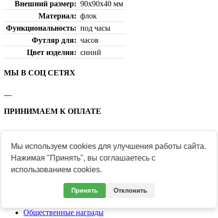
Внешний размер
90х90х40 мм
Материал
флок
Функциональность
под часы
Футляр для
часов
Цвет изделия
синий
МЫ В СОЦ СЕТЯХ
ПРИНИМАЕМ К ОПЛАТЕ
Мы используем cookies для улучшения работы сайта.
Каталог
Нажимая "Принять", вы соглашаетесь с
Заказать медали и знаки
использованием cookies.
Продукция к юбилеям
Подарки и сувениры
Принять
Отклонить
Гербы и Флаги
Ведомственные награды
Общественные награды