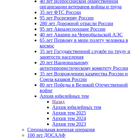
40 лет Всероссийской общественной
организации ветеранов войны и труда
35 лет ФТС России
95 лет Росрезерву России
280 лет Дорожной отрасли России
95 лет Авиалесоохране России
40 лет Аварии на Чернобыльской АЭС
65 лет Первому в мире полету человека в
космос
35 лет Государственной службе по труду и
занятости населения
20 лет Национальному
антитеррористическому комитету России
35 лет Возрождению казачества России и
Союза казаков России
80 лет Победы в Великой Отечественной
войне
Архив юбилейных тем
Назад
Архив юбилейных тем
Архив тем 2025
Архив тем 2024
Архив тем 2023
Специальная военная операция
100 лет ДОСААФ