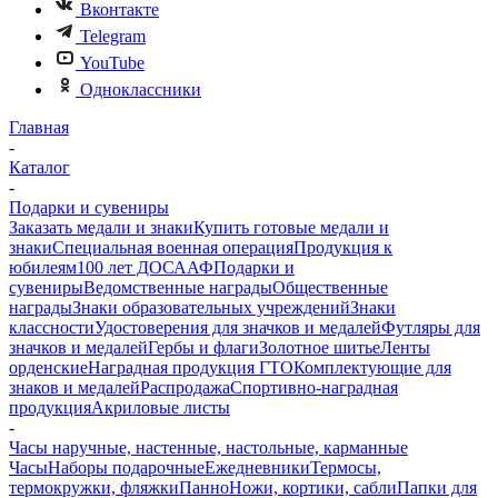
Вконтакте
Telegram
YouTube
Одноклассники
Главная
-
Каталог
-
Подарки и сувениры
Заказать медали и знаки
Купить готовые медали и
знаки
Специальная военная операция
Продукция к
юбилеям
100 лет ДОСААФ
Подарки и
сувениры
Ведомственные награды
Общественные
награды
Знаки образовательных учреждений
Знаки
классности
Удостоверения для значков и медалей
Футляры для
значков и медалей
Гербы и флаги
Золотное шитье
Ленты
орденские
Наградная продукция ГТО
Комплектующие для
знаков и медалей
Распродажа
Спортивно-наградная
продукция
Акриловые листы
-
Часы наручные, настенные, настольные, карманные
Часы
Наборы подарочные
Ежедневники
Термосы,
термокружки, фляжки
Панно
Ножи, кортики, сабли
Папки для