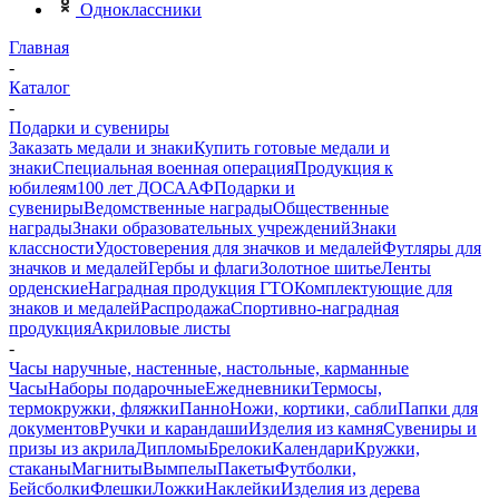
Одноклассники
Главная
-
Каталог
-
Подарки и сувениры
Заказать медали и знаки
Купить готовые медали и
знаки
Специальная военная операция
Продукция к
юбилеям
100 лет ДОСААФ
Подарки и
сувениры
Ведомственные награды
Общественные
награды
Знаки образовательных учреждений
Знаки
классности
Удостоверения для значков и медалей
Футляры для
значков и медалей
Гербы и флаги
Золотное шитье
Ленты
орденские
Наградная продукция ГТО
Комплектующие для
знаков и медалей
Распродажа
Спортивно-наградная
продукция
Акриловые листы
-
Часы наручные, настенные, настольные, карманные
Часы
Наборы подарочные
Ежедневники
Термосы,
термокружки, фляжки
Панно
Ножи, кортики, сабли
Папки для
документов
Ручки и карандаши
Изделия из камня
Сувениры и
призы из акрила
Дипломы
Брелоки
Календари
Кружки,
стаканы
Магниты
Вымпелы
Пакеты
Футболки,
Бейсболки
Флешки
Ложки
Наклейки
Изделия из дерева