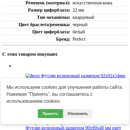
Ремешок (материал)
искусственная кожа
Размер циферблата
22 мм
Тип механизма
кварцевый
Цвет браслета/ремешка
черный
Цвет циферблата
белый
Бренд
Perfect
С этим товаром покупают
Быстрый просмотр
Мы используем cookies для улучшения работы сайта.
Футляр велюровый размером 92х92х54мм цвет
Нажимая "Принять", вы соглашаетесь с
синий
использованием cookies.
В наличии (146)
Подробнее
Принять
Отклонить
Быстрый просмотр
Футляр велюровый размером 90х90х40 мм цвет