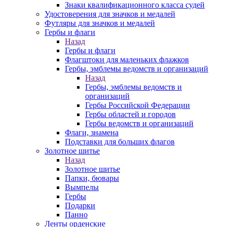
Знаки квалификационного класса судей
Удостоверения для значков и медалей
Футляры для значков и медалей
Гербы и флаги
Назад
Гербы и флаги
Флагштоки для маленьких флажков
Гербы, эмблемы ведомств и организаций
Назад
Гербы, эмблемы ведомств и
организаций
Гербы Российской Федерации
Гербы областей и городов
Гербы ведомств и организаций
Флаги, знамена
Подставки для больших флагов
Золотное шитье
Назад
Золотное шитье
Папки, бювары
Вымпелы
Гербы
Подарки
Панно
Ленты орденские