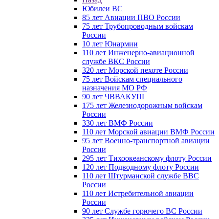
Юбилеи ВС
85 лет Авиации ПВО России
75 лет Трубопроводным войскам
России
10 лет Юнармии
110 лет Инженерно-авиационной
службе ВКС России
320 лет Морской пехоте России
75 лет Войскам специального
назначения МО РФ
90 лет ЧВВАКУШ
175 лет Железнодорожным войскам
России
330 лет ВМФ России
110 лет Морской авиации ВМФ России
95 лет Военно-транспортной авиации
России
295 лет Тихоокеанскому флоту России
120 лет Подводному флоту России
110 лет Штурманской службе ВВС
России
110 лет Истребительной авиации
России
90 лет Службе горючего ВС России